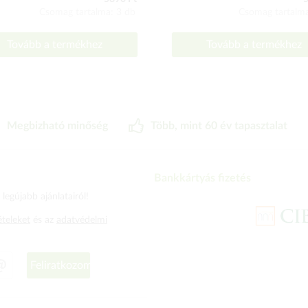
Csomag tartalma: 3 db
Csomag tartalma
Tovább a termékhez
Tovább a termékhez
Megbizható minőség
Több, mint 60 év tapasztalat
Bankkártyás fizetés
legújabb ajánlatairól!
ételeket
és az
adatvédelmi
Feliratkozom