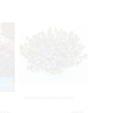
Azúrkék Legyezővirág Brillant (3)
Homokhúr 
970 Ft
4990 Ft