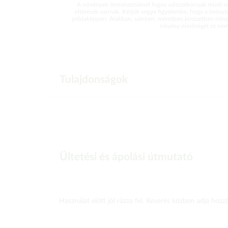
A növények természetüknél fogva változékonyak mivel ne
eltérések vannak. Kérjük vegye figyelembe, hogy a bemut
példaképpen. Alakban, színben, méretben,kinézetben mind
növény minőségét ez nem 
Tulajdonságok
Ültetési és ápolási útmutató
Használat előtt jól rázza fel. Keverés közben adja hozzá