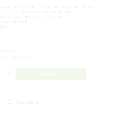
mazható: rozsdagombák, lisztharmat és peronoszpóra,
gségek, késői foltosodás és barna rothadás,
ég és puszpáng hajtáselhalása ellen.
órák csírázását.
akba.
k.
 csomag
ó)
plusz szállítási költség
Kosárba
Kívánságlistára