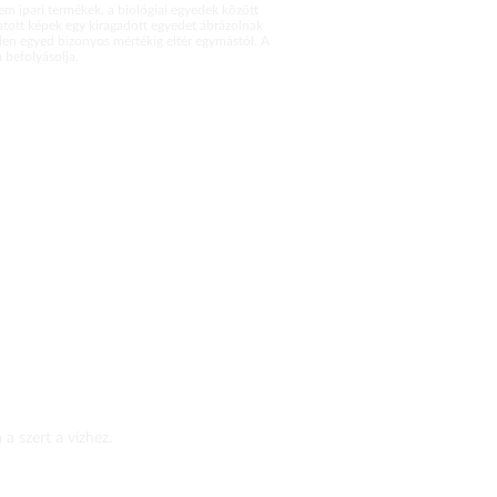
m ipari termékek, a biológiai egyedek között
atott képek egy kiragadott egyedet ábrázolnak
en egyed bizonyos mértékig eltér egymástól. A
befolyásolja.
 a szert a vízhez.