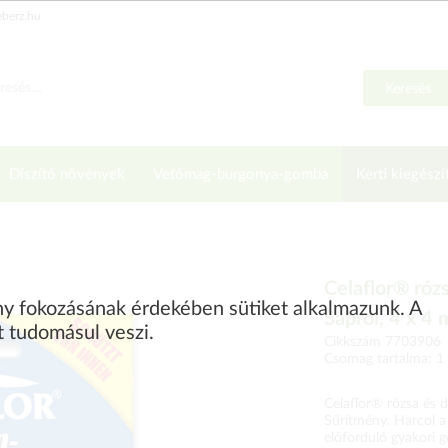
eberz.hu
Keresés
Díszítő növények
Vetőmag-burgonya-gomba
Kerti kiegészí
Celaflor® ró
ény fokozásának érdekében sütiket alkalmazunk. A
Saprol, 4 x 4 
t tudomásul veszi.
Cikkszám 7703906
Csomag tartalma: 1
Celaflor® rózsa és 
Sűrítmény. Harcol a
előforduló gyakori 