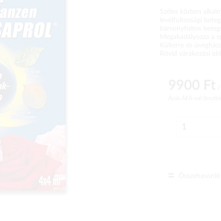
Széles körben alkal
levélfoltossági bete
bársonyfoltos betegs
Megakadályozza a sp
Kültérre és üvegház
Rövid várakozási idő
9900 Ft
/
Árak ÁFÁ-val (brutt
Összehasonlít