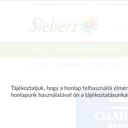
Ügyfélszolgálat: +36 28 515 700
E-mail: sieberz@si
Főoldal
Gyümölcstermők és haszonnövények
Vissza
|
Kerti kiegészítők
Virágföldek, tápoldatok
Tájékoztatjuk, hogy a honlap felhasználói élm
honlapunk használatával ön a tájékoztatásunka