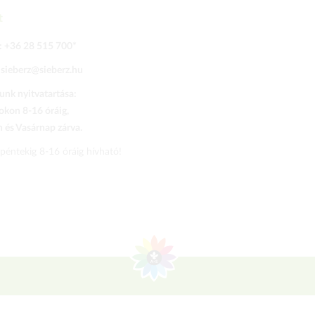
t
:
+36 28 515 700
*
:
sieberz@sieberz.hu
nk nyitvatartása:
kon 8-16 óráig,
és Vasárnap zárva.
 péntekig 8-16 óráig hívható!