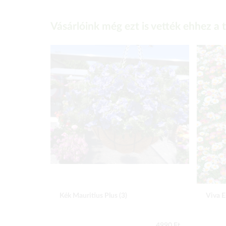
Vásárlóink még ezt is vették ehhez a
Kék Mauritius Plus (3)
Viva E
4990 Ft