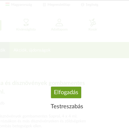
Magyarország
Megrendelőlap
Segítség
Kívánságlista
Adatlapom
Kosár
tők
Akciók, újdonságok
zsa és dísznövények gombamentes
ml.
Elfogadás
 db
Testreszabás
dísznövények gombamentes Saprol, 4 x 4 ml.
 rózsákon és más dísznövényeken és zöldségeken
gombás betegségek ellen.