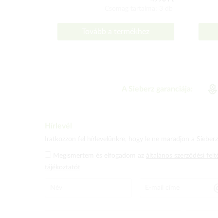
Csomag tartalma: 3 db
Tovább a termékhez
A Sieberz garanciája:
Hírlevél
Iratkozzon fel hírlevelünkre, hogy le ne maradjon a Sieberz 
Megismertem és elfogadom az
általános szerződési felt
tájékoztatót