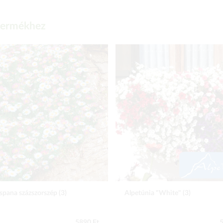
 termékhez
spana százszorszép (3)
Alpetúnia "White" (3)
5890 Ft
5