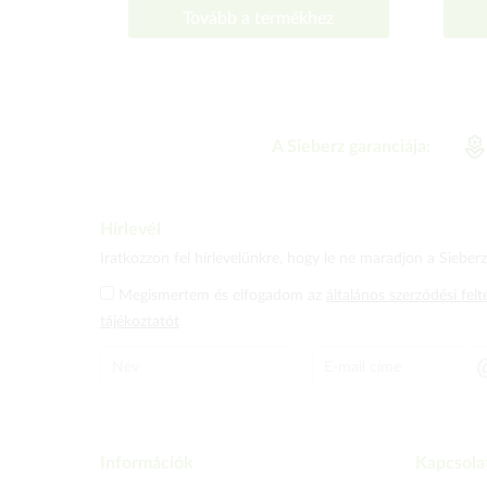
Tovább a termékhez
A Sieberz garanciája:
Hírlevél
Iratkozzon fel hírlevelünkre, hogy le ne maradjon a Sieberz 
Megismertem és elfogadom az
általános szerződési felt
tájékoztatót
Információk
Kapcsola