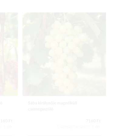
lő
Sába királynője magnélküli
Palatina sz
csemegeszőlő
160 Ft
7160 Ft
: 1 db
Csomag tartalma: 1 db