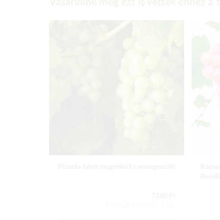
Vásárlóink még ezt is vették ehhez a
Picurka fehér magnélküli csemegeszőlő
Rózsas
Rosell
7160 Ft
Csomag tartalma: 1 db