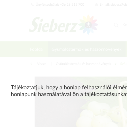
Ügyfélszolgálat: +36 28 515 700
E-mail: sieberz@si
Főoldal
Gyümölcstermők és haszonnövények
Vissza
|
Gyümölcstermők és haszonnövények
Szől
Tájékoztatjuk, hogy a honlap felhasználói élm
honlapunk használatával ön a tájékoztatásunka