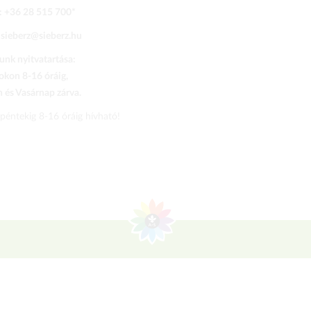
:
+36 28 515 700
*
:
sieberz@sieberz.hu
nk nyitvatartása:
kon 8-16 óráig,
és Vasárnap zárva.
 péntekig 8-16 óráig hívható!