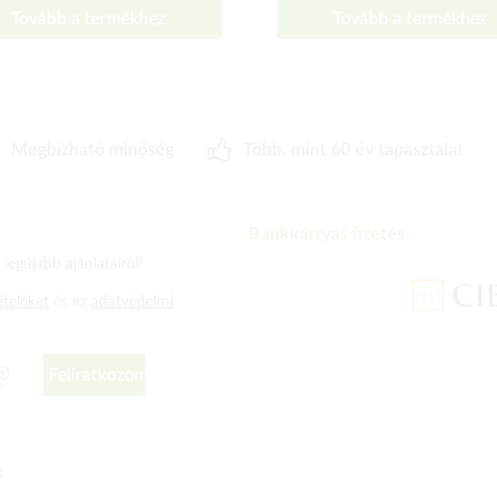
Tovább a termékhez
Tovább a termékhez
Megbizható minőség
Több, mint 60 év tapasztalat
Bankkártyás fizetés
legújabb ajánlatairól!
ételeket
és az
adatvédelmi
Feliratkozom
t