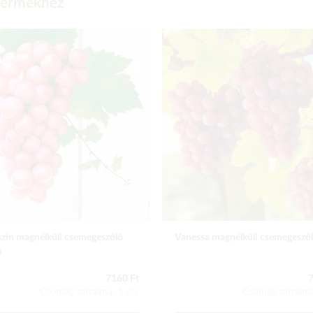
 termékhez
zín magnélküli csemegeszőlő
Vanessa magnélküli csemegesző
a
7160 Ft
7
Csomag tartalma: 1 db
Csomag tartalma