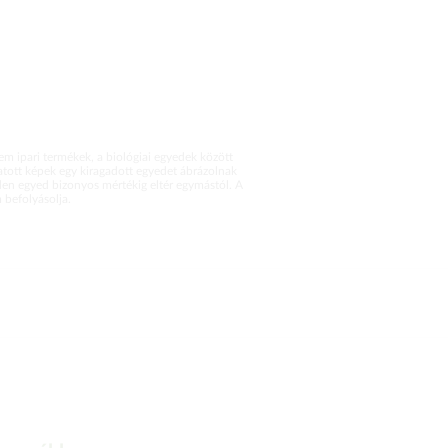
m ipari termékek, a biológiai egyedek között
atott képek egy kiragadott egyedet ábrázolnak
en egyed bizonyos mértékig eltér egymástól. A
befolyásolja.