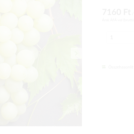
7160 Ft
/
Árak ÁFÁ-val (brutt
Összehasonlít