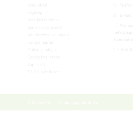
Magunkról
Telefon
Segítség
E-mail
Vásárlási feltételek
Áruházu
Bankkártyás fizetés
hétköznapo
Adatkezelési szabályzat
Szombaton 
Kertész naptár
Online katalógus
* Hétfőtől
Cookie beállítások
Kapcsolat
Elállási nyilatkozat
© Sieberz Kft.
Minden jog fenntartva!