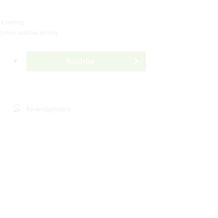
 csomag
ó)
plusz szállítási költség
Kosárba
Kívánságlistára