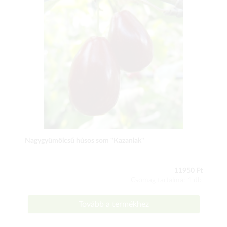
Nagygyümölcsű húsos som "Kazanlak"
11950 Ft
Csomag tartalma: 1 db
Tovább a termékhez