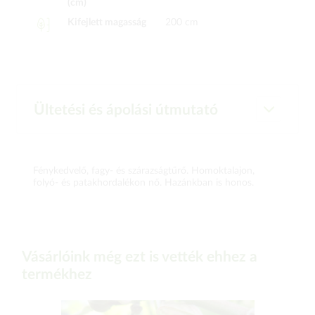
(cm)
Kifejlett magasság
200 cm
Ültetési és ápolási útmutató
Fénykedvelő, fagy- és szárazságtűrő. Homoktalajon,
folyó- és patakhordalékon nő. Hazánkban is honos.
Vásárlóink még ezt is vették ehhez a
termékhez