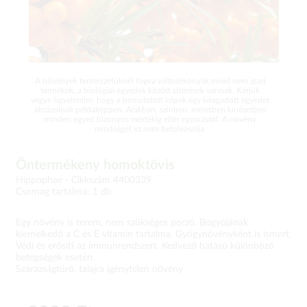
A növények természetüknél fogva változékonyak mivel nem ipari
termékek, a biológiai egyedek között eltérések vannak. Kérjük
vegye figyelembe, hogy a bemutatott képek egy kiragadott egyedet
ábrázolnak példaképpen. Alakban, színben, méretben,kinézetben
minden egyed bizonyos mértékig eltér egymástól. A növény
minőségét ez nem befolyásolja.
Öntermékeny homoktövis
Hippophae -
Cikkszám 4400339
Csomag tartalma: 1 db
Egy növény is terem, nem szükséges porzó. Bogyójának
kiemelkedő a C és E vitamin tartalma. Gyógynövényként is ismert.
Védi és erősíti az immunrendszert. Kedvező hatású különböző
betegségek esetén.
Szárazságtűrő, talajra igénytelen növény