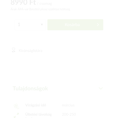
8990 Ft
/ csomag
Árak ÁFÁ-val (bruttó)
plusz szállítási költség
Kosárba
Kívánságlistára
Tulajdonságok
Virágzási idő
március
Ültetési távolság
200-250