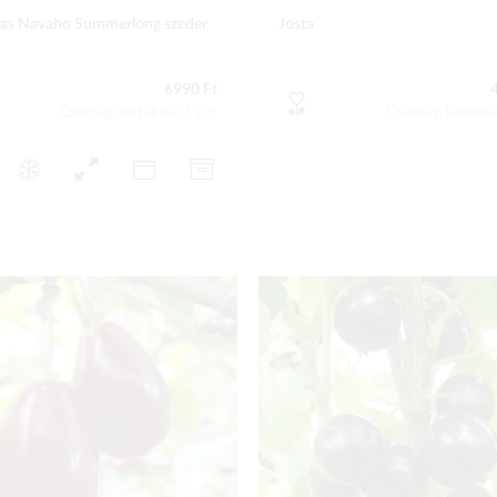
as Navaho Summerlong szeder
Josta
6990 Ft
Csomag tartalma: 1 db
Csomag tartalm