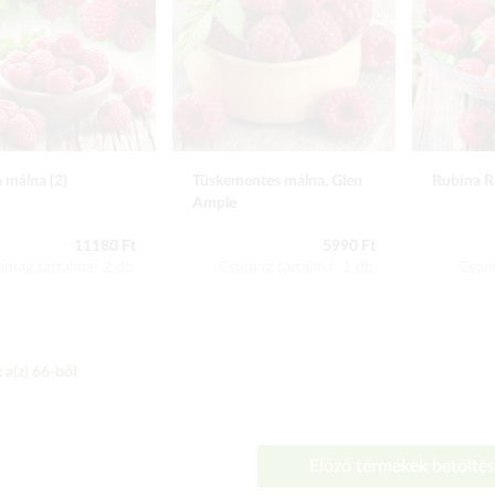
 málna (2)
Tüskementes málna, Glen
Rubina R
Ample
11180 Ft
5990 Ft
omag tartalma: 2 db
Csomag tartalma: 1 db
Csom
 a(z)
66
-ből
Előző termékek betölté