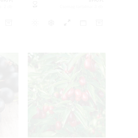
9690 Ft
8990 Ft
a: 2 db
Csomag tartalma: 3 db