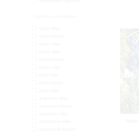
mérsékelten fagytűrő
Gyümölcs érés kezdete
május eleje
május közepe
május vége
június eleje
június közepe
június vége
július eleje
július közepe
július vége
augusztus eleje
augusztus közepe
augusztus vége
Fürtös
szeptember eleje
szeptember közepe