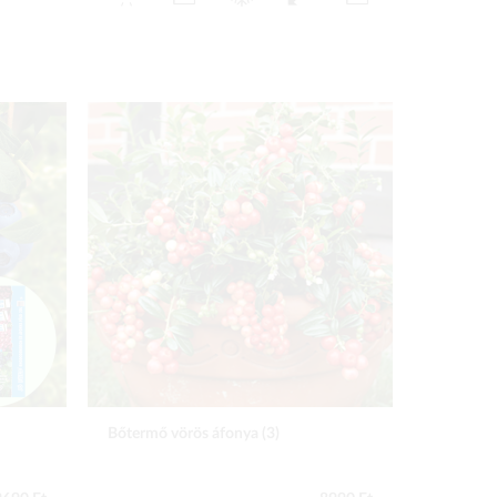
Bőtermő vörös áfonya (3)