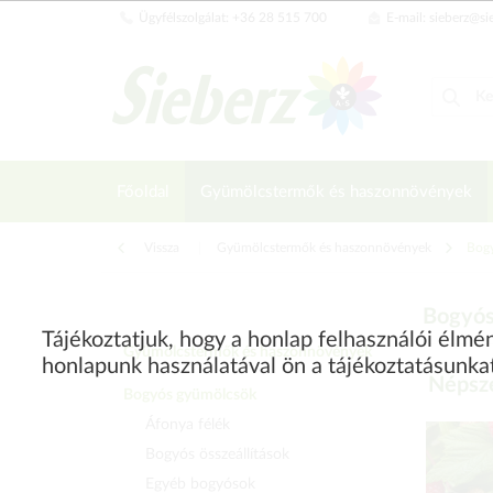
Ügyfélszolgálat: +36 28 515 700
E-mail: sieberz@si
Főoldal
Gyümölcstermők és haszonnövények
Vissza
|
Gyümölcstermők és haszonnövények
Bog
Bogyós
Tájékoztatjuk, hogy a honlap felhasználói élm
Gyümölcstermők és haszonnövények
honlapunk használatával ön a tájékoztatásunka
Népsze
Bogyós gyümölcsök
Áfonya félék
Bogyós összeállítások
Egyéb bogyósok