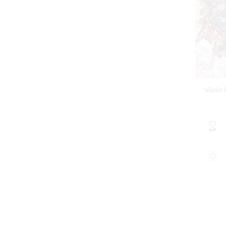
Vörös 