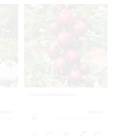
Larell tüskétlen köszméte
9990 Ft
9290 Ft
a: 1 db
Csomag tartalma: 1 db