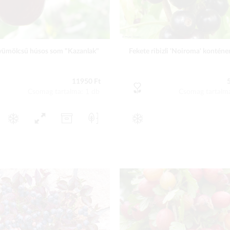
ümölcsű húsos som "Kazanlak"
Fekete ribizli 'Noiroma' konténe
11950 Ft
Csomag tartalma: 1 db
Csomag tartalm