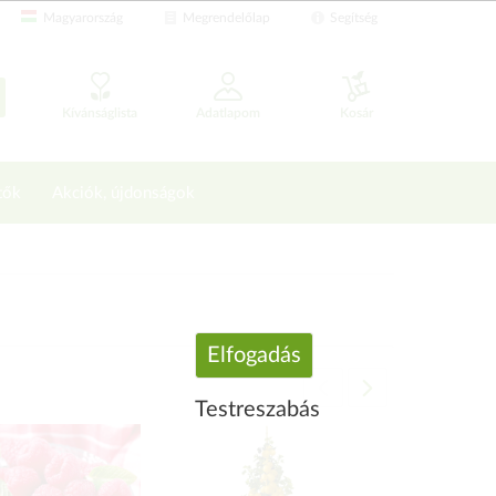
Magyarország
Megrendelőlap
Segítség
Kívánságlista
Adatlapom
Kosár
tők
Akciók, újdonságok
Elfogadás
Testreszabás