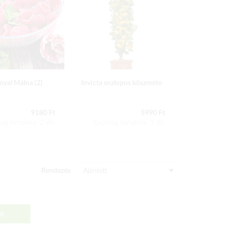
oyal Málna (2)
Invicta oszlopos köszméte
Őszi szeder
9180 Ft
5990 Ft
ag tartalma: 2 db
Csomag tartalma: 1 db
Csomag 
Rendezés
se