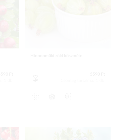
Hinnonmäki zöld köszméte
5590 Ft
5590 Ft
a: 1 db
Csomag tartalma: 1 db