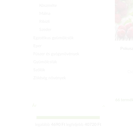
Köszméte
Málna
Ribizli
Szeder
Egzotikus gyümölcsök
Eper
Pokusa
Fűszer és gyógynövények
Gyümölcsfák
Szőlők
Cs
Zöldség növények
66
termék
Ár
legalább
4690 Ft
legfeljebb
40720 Ft