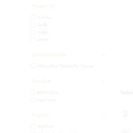
Virágzási idő
március
április
május
június
Speciális kategória
Hippophae 'Friesdorfer Orange
Termőhely
félárnyékos
Oszlopo
napfényes
Fagytűrés
fagytűrő