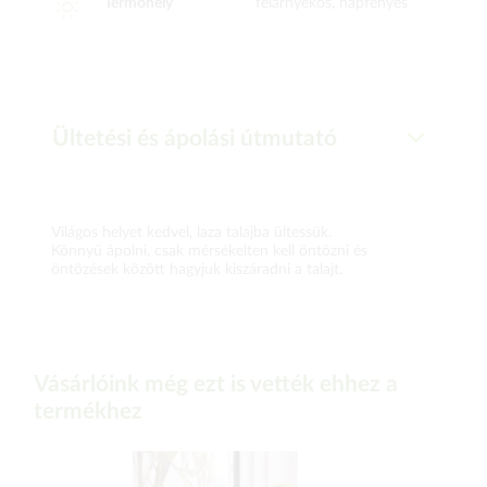
Termőhely
félárnyékos, napfényes
Ültetési és ápolási útmutató
Világos helyet kedvel, laza talajba ültessük.
Könnyű ápolni, csak mérsékelten kell öntözni és
öntözések között hagyjuk kiszáradni a talajt.
Vásárlóink még ezt is vették ehhez a
termékhez