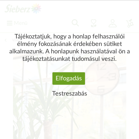
Menü
Tájékoztatjuk, hogy a honlap felhasználói
Vissza
|
Díszítő növények
Szobanövény
élmény fokozásának érdekében sütiket
alkalmazunk. A honlapunk használatával ön a
tájékoztatásunkat tudomásul veszi.
Elfogadás
Testreszabás