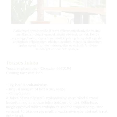
A növények természetüknél fogva változékonyak mivel nem ipari
termékek, a biológiai egyedek között eltérések vannak. Kérjük
vegye figyelembe, hogy a bemutatott képek egy kiragadott egyedet
ábrázolnak példaképpen. Alakban, színben, méretben,kinézetben
minden egyed bizonyos mértékig eltér egymástól. A növény
minőségét ez nem befolyásolja.
Törzses Jukka
Yucca elephantipes -
Cikkszám 6630194
Csomag tartalma: 1 db
- Légtisztító szobanövény
- Trópusi hangulatot hoz a helyiségbe
- Könnyű ápolni
A Jukka pálma népszerű szobanövény, mert mind a száraz
levegőt, mind a rendszertelen öntözést jól tűri. Különleges
megjelenésével miden szobába és irodába trópusi hangulatot
varázsol. Tűrőképessége miatt a kezdő növénybarátoknak is sok
örömöt ad.