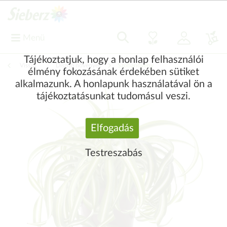
Menü
Tájékoztatjuk, hogy a honlap felhasználói
Vissza
|
Díszítő növények
Szobanövény
élmény fokozásának érdekében sütiket
alkalmazunk. A honlapunk használatával ön a
tájékoztatásunkat tudomásul veszi.
Elfogadás
Testreszabás