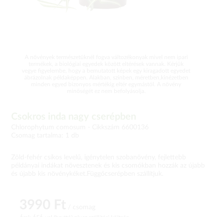
A növények természetüknél fogva változékonyak mivel nem ipari
termékek, a biológiai egyedek között eltérések vannak. Kérjük
vegye figyelembe, hogy a bemutatott képek egy kiragadott egyedet
ábrázolnak példaképpen. Alakban, színben, méretben,kinézetben
minden egyed bizonyos mértékig eltér egymástól. A növény
minőségét ez nem befolyásolja.
Csokros inda nagy cserépben
Chlorophytum comosum -
Cikkszám 6600136
Csomag tartalma: 1 db
Zöld-fehér csíkos levelű, igénytelen szobanövény, fejlettebb
példányai indákat növesztenek és kis csomókban hozzák az újabb
és újabb kis növénykéket.Függőcserépben szállítjuk.
3990 Ft
/ csomag