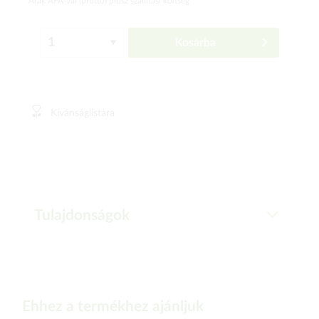
Árak ÁFÁ-val (bruttó)
plusz szállítási költség
Kosárba
Kívánságlistára
Tulajdonságok
Ehhez a termékhez ajánljuk