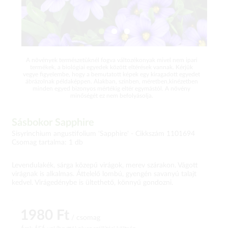
A növények természetüknél fogva változékonyak mivel nem ipari
termékek, a biológiai egyedek között eltérések vannak. Kérjük
vegye figyelembe, hogy a bemutatott képek egy kiragadott egyedet
ábrázolnak példaképpen. Alakban, színben, méretben,kinézetben
minden egyed bizonyos mértékig eltér egymástól. A növény
minőségét ez nem befolyásolja.
Sásbokor Sapphire
Sisyrinchium angustifolium 'Sapphire' -
Cikkszám 1101694
Csomag tartalma: 1 db
Levendulakék, sárga közepű virágok, merev szárakon. Vágott
virágnak is alkalmas. Áttelelő lombú, gyengén savanyú talajt
kedvel. Virágedénybe is ültethető, könnyű gondozni.
1980 Ft
/ csomag