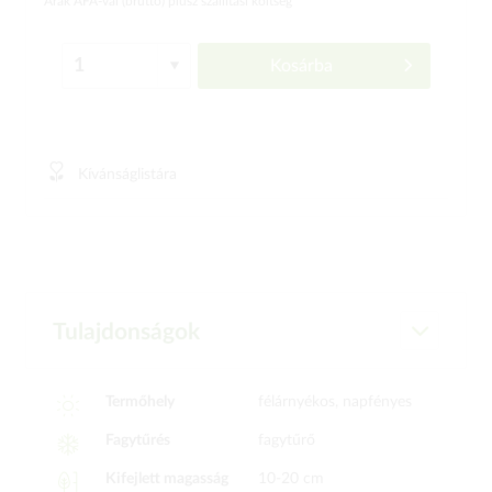
Árak ÁFÁ-val (bruttó)
plusz szállítási költség
Kosárba
Kívánságlistára
Tulajdonságok
Termőhely
félárnyékos, napfényes
Fagytűrés
fagytűrő
Kifejlett magasság
10-20 cm