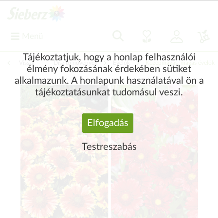
Menü
Tájékoztatjuk, hogy a honlap felhasználói
Vissza
|
Díszítő növények
Évelők
Középmagas, magas évelők
élmény fokozásának érdekében sütiket
alkalmazunk. A honlapunk használatával ön a
tájékoztatásunkat tudomásul veszi.
Elfogadás
Testreszabás