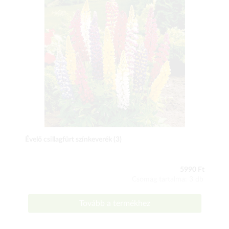
Évelő csillagfürt színkeverék (3)
5990 Ft
Csomag tartalma: 3 db
Tovább a termékhez