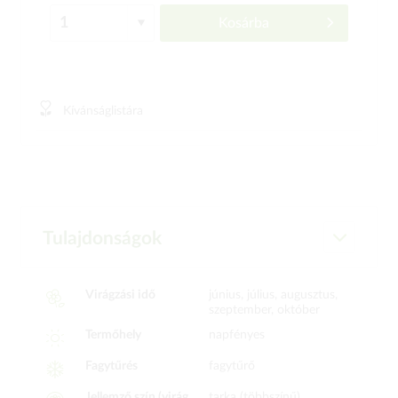
Kosárba
Kívánságlistára
Tulajdonságok
Virágzási idő
június, július, augusztus,
szeptember, október
Termőhely
napfényes
Fagytűrés
fagytűrő
Jellemző szín (virág
tarka (többszínű)