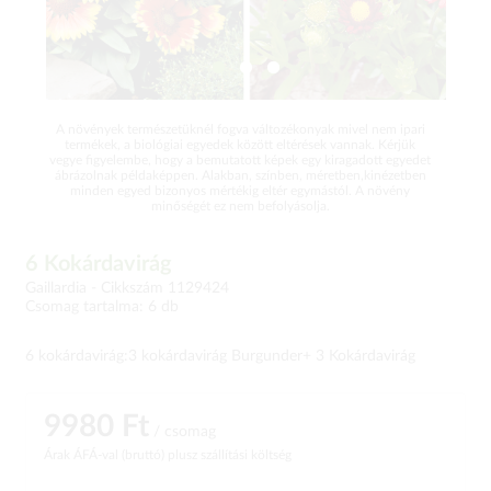
A növények természetüknél fogva változékonyak mivel nem ipari
termékek, a biológiai egyedek között eltérések vannak. Kérjük
vegye figyelembe, hogy a bemutatott képek egy kiragadott egyedet
ábrázolnak példaképpen. Alakban, színben, méretben,kinézetben
minden egyed bizonyos mértékig eltér egymástól. A növény
minőségét ez nem befolyásolja.
6 Kokárdavirág
Gaillardia -
Cikkszám 1129424
Csomag tartalma: 6 db
6 kokárdavirág:3 kokárdavirág Burgunder+ 3 Kokárdavirág
9980 Ft
/ csomag
Árak ÁFÁ-val (bruttó)
plusz szállítási költség