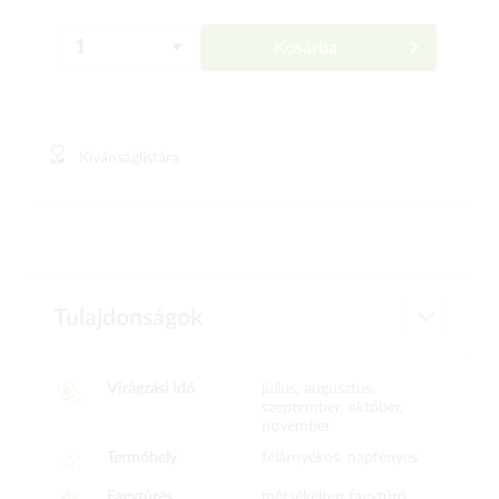
Kosárba
Kívánságlistára
Tulajdonságok
Virágzási idő
július, augusztus,
szeptember, október,
november
Termőhely
félárnyékos, napfényes
Fagytűrés
mérsékelten fagytűrő