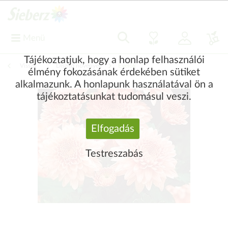
Menü
Tájékoztatjuk, hogy a honlap felhasználói
Vissza
|
Díszítő növények
Évelők
élmény fokozásának érdekében sütiket
alkalmazunk. A honlapunk használatával ön a
tájékoztatásunkat tudomásul veszi.
Elfogadás
Testreszabás