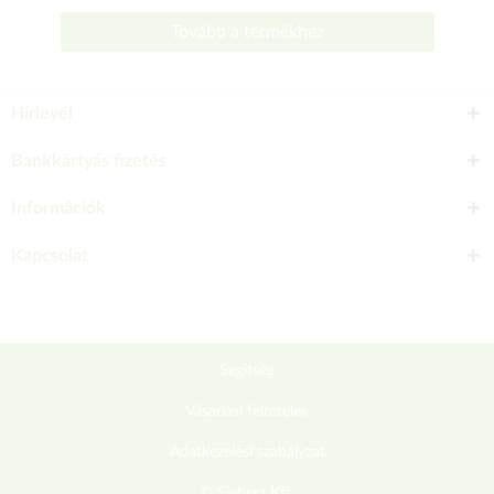
Tovább a termékhez
Hírlevél
Bankkártyás fizetés
Információk
Kapcsolat
Segítség
Vásárlási feltételek
Adatkezelési szabályzat
© Sieberz Kft.