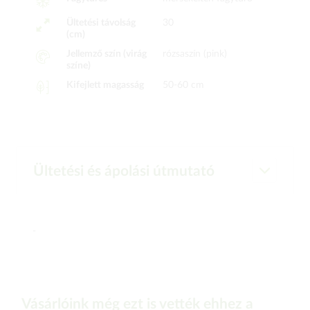
Ültetési távolság
30
(cm)
Jellemző szín (virág
rózsaszín (pink)
színe)
Kifejlett magasság
50-60 cm
Ültetési és ápolási útmutató
-
Vásárlóink még ezt is vették ehhez a