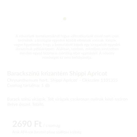
A növények természetüknél fogva változékonyak mivel nem ipari
termékek, a biológiai egyedek között eltérések vannak. Kérjük
vegye figyelembe, hogy a bemutatott képek egy kiragadott egyedet
ábrázolnak példaképpen. Alakban, színben, méretben,kinézetben
minden egyed bizonyos mértékig eltér egymástól. A növény
minőségét ez nem befolyásolja.
Barackszínű krizantém Shippi Apricot
Chrysanthemum hort. 'Shippi Apricot' -
Cikkszám 1101355
Csomag tartalma: 1 db
Barack színű virágok. Telt virágaik csokrosan nyílnak késő nyáron
illetve ősszel. Télálló.
2690 Ft
/ csomag
Árak ÁFÁ-val (bruttó)
plusz szállítási költség