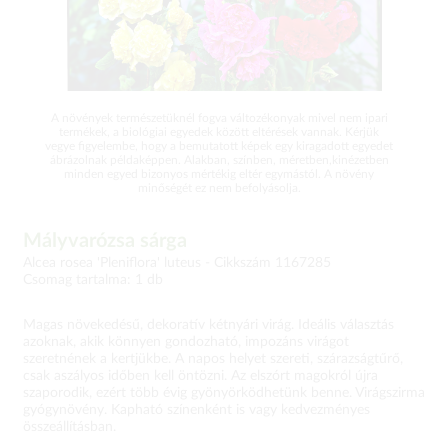
A növények természetüknél fogva változékonyak mivel nem ipari
termékek, a biológiai egyedek között eltérések vannak. Kérjük
vegye figyelembe, hogy a bemutatott képek egy kiragadott egyedet
ábrázolnak példaképpen. Alakban, színben, méretben,kinézetben
minden egyed bizonyos mértékig eltér egymástól. A növény
minőségét ez nem befolyásolja.
Mályvarózsa sárga
Alcea rosea 'Pleniflora' luteus -
Cikkszám 1167285
Csomag tartalma: 1 db
Magas növekedésű, dekoratív kétnyári virág. Ideális választás
azoknak, akik könnyen gondozható, impozáns virágot
szeretnének a kertjükbe. A napos helyet szereti, szárazságtűrő,
csak aszályos időben kell öntözni. Az elszórt magokról újra
szaporodik, ezért több évig gyönyörködhetünk benne. Virágszirma
gyógynövény. Kapható színenként is vagy kedvezményes
összeállításban.