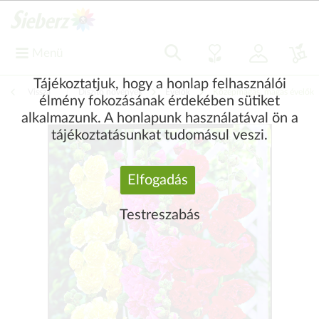
Menü
Tájékoztatjuk, hogy a honlap felhasználói
Vissza
|
Díszítő növények
Évelők
Középmagas, magas évelők
élmény fokozásának érdekében sütiket
alkalmazunk. A honlapunk használatával ön a
tájékoztatásunkat tudomásul veszi.
Elfogadás
Testreszabás