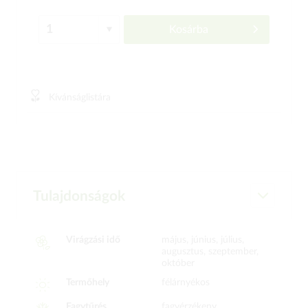
Kosárba
Kívánságlistára
Tulajdonságok
Virágzási idő
május, június, július,
augusztus, szeptember,
október
Termőhely
félárnyékos
Fagytűrés
fagyérzékeny