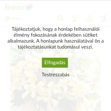
Menü
Tájékoztatjuk, hogy a honlap felhasználói
Vissza
|
Díszítő növények
Egynyári és balkonnövények
élmény fokozásának érdekében sütiket
alkalmazunk. A honlapunk használatával ön a
tájékoztatásunkat tudomásul veszi.
Elfogadás
Testreszabás