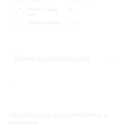
Ültetési távolság
20
(cm)
Kifejlett magasság
25 cm
Ültetési és ápolási útmutató
-
Vásárlóink még ezt is vették ehhez a
termékhez