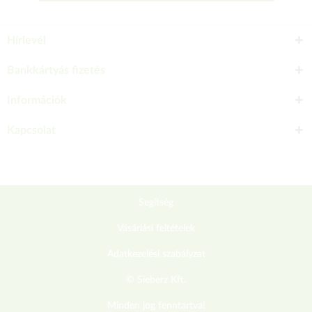
Hírlevél
Bankkártyás fizetés
Információk
Kapcsolat
Segítség
Vásárlási feltételek
Adatkezelési szabályzat
© Sieberz Kft.
Minden jog fenntartva!