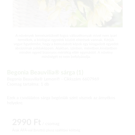
A növények természetüknél fogva változékonyak mivel nem ipari
termékek, a biológiai egyedek között eltérések vannak. Kérjük
vegye figyelembe, hogy a bemutatott képek egy kiragadott egyedet
ábrázolnak példaképpen. Alakban, színben, méretben,kinézetben
minden egyed bizonyos mértékig eltér egymástól. A növény
minőségét ez nem befolyásolja.
Begonia Beauvilia® sárga (1)
Begonia Beauvilia® Lemon℗ -
Cikkszám 6607969
Csomag tartalma: 1 db
Ezek a csodálatos sárga begóniák színt visznek az árnyékos
helyekre.
2990 Ft
/ csomag
Árak ÁFÁ-val (bruttó)
plusz szállítási költség