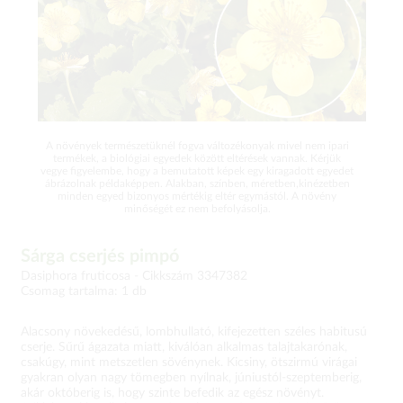
A növények természetüknél fogva változékonyak mivel nem ipari
termékek, a biológiai egyedek között eltérések vannak. Kérjük
vegye figyelembe, hogy a bemutatott képek egy kiragadott egyedet
ábrázolnak példaképpen. Alakban, színben, méretben,kinézetben
minden egyed bizonyos mértékig eltér egymástól. A növény
minőségét ez nem befolyásolja.
Sárga cserjés pimpó
Dasiphora fruticosa -
Cikkszám 3347382
Csomag tartalma: 1 db
Alacsony növekedésű, lombhullató, kifejezetten széles habitusú
cserje. Sűrű ágazata miatt, kiválóan alkalmas talajtakarónak,
csakúgy, mint metszetlen sövénynek. Kicsiny, ötszirmú virágai
gyakran olyan nagy tömegben nyílnak, júniustól-szeptemberig,
akár októberig is, hogy szinte befedik az egész növényt.