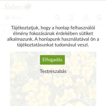
Menü
Tájékoztatjuk, hogy a honlap felhasználói
Vissza
|
Díszítő növények
Díszcserjék és fák
élmény fokozásának érdekében sütiket
alkalmazunk. A honlapunk használatával ön a
Lombos cserjék és fák
tájékoztatásunkat tudomásul veszi.
Elfogadás
Testreszabás