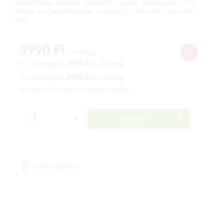
Sziklakertekbe alkalmas. Igénytelen növény. Szárazságtűrő. Ha
csökken a virágzóképessége a tavaszi új hajtás előtt vissza kell
vágni.
3990 Ft
/ csomag
1. csomagtól:
3990 Ft
/ csomag
2. csomagtól:
2990 Ft
/ csomag
Árak ÁFÁ-val (bruttó)
plusz szállítási költség
Kosárba
Kívánságlistára