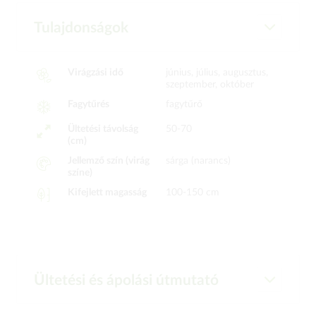
Tulajdonságok
Virágzási idő
június, július, augusztus,
szeptember, október
Fagytűrés
fagytűrő
Ültetési távolság
50-70
(cm)
Jellemző szín (virág
sárga (narancs)
színe)
Kifejlett magasság
100-150 cm
Ültetési és ápolási útmutató