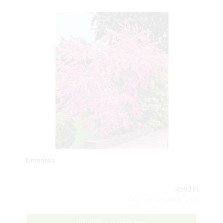
Tamariska
4290 Ft
Csomag tartalma: 1 db