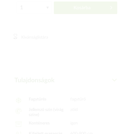
Kosárba
Kívánságlistára
Tulajdonságok
Fagytűrés
fagytűrő
Jellemző szín (virág
zöld
színe)
Konténeres
igen
Kifejlett magasság
600-800 cm