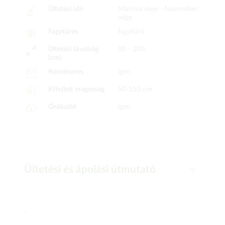
Ültetési idő
Március eleje -
November
vége
Fagytűrés
fagytűrő
Ültetési távolság
80 - 200
(cm)
Konténeres
igen
Kifejlett magasság
50-150 cm
Örökzöld
igen
Ültetési és ápolási útmutató
-