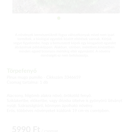
A növények természetüknél fogva változékonyak mivel nem ipari
termékek, a biológiai egyedek között eltérések vannak. Kérjük
vegye figyelembe, hogy a bemutatott képek egy kiragadott egyedet
ábrázolnak példaképpen. Alakban, színben, méretben,kinézetben
minden egyed bizonyos mértékig eltér egymástól. A növény
minőségét ez nem befolyásolja.
Törpefenyő
Pinus mugo pumilio -
Cikkszám 3346659
Csomag tartalma: 1 db
Alacsony, félgömb alakra növő, örökzöld fenyő.
Sziklakertbe, előkertbe, vagy dézsba ültetve is gyönyörű látványt
nyújt. Szárazságtűrő, könnyen ápolható növény.
Erős, többéves növényeket küldünk 19 cm-es cserépben.
5990 Ft
/ csomag