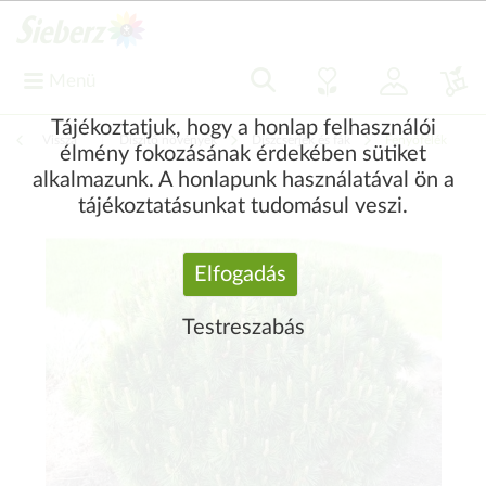
Menü
Tájékoztatjuk, hogy a honlap felhasználói
Vissza
|
Díszítő növények
Díszcserjék és fák
Fenyőfélék
élmény fokozásának érdekében sütiket
alkalmazunk. A honlapunk használatával ön a
tájékoztatásunkat tudomásul veszi.
Elfogadás
Testreszabás