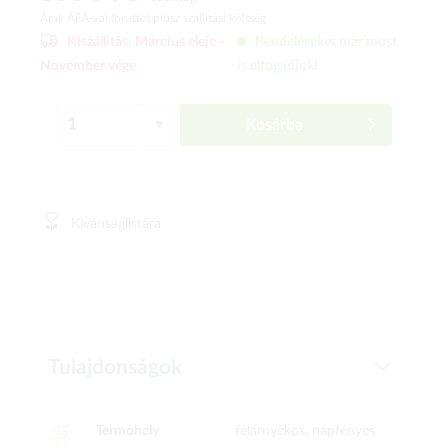
Árak ÁFÁ-val (bruttó)
plusz szállítási költség
Kiszállítás:
Március eleje -
Rendeléseket már most
November vége
is elfogadjuk!
Kosárba
Kívánságlistára
Tulajdonságok
Termőhely
félárnyékos, napfényes