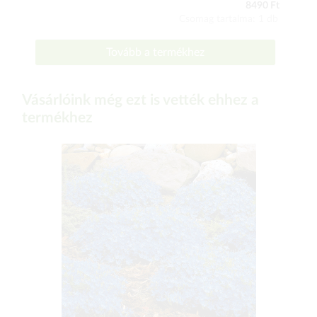
8490 Ft
Csomag tartalma: 1 db
Tovább a termékhez
Vásárlóink még ezt is vették ehhez a
termékhez