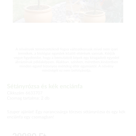
A növények természetüknél fogva változékonyak mivel nem ipari
termékek, a biológiai egyedek között eltérések vannak. Kérjük
vegye figyelembe, hogy a bemutatott képek egy kiragadott egyedet
ábrázolnak példaképpen. Alakban, színben, méretben,kinézetben
minden egyed bizonyos mértékig eltér egymástól. A növény
minőségét ez nem befolyásolja.
Sétányrózsa és kék enciánfa
Cikkszám 6633707
Csomag tartalma: 2 db
Szuper ajánlat! Egy narancssárga törzses sétányrózsa és egy kék
enciánfa egy csomagban!