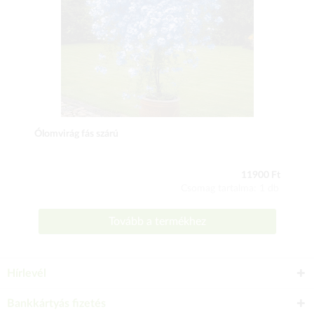
Ólomvirág fás szárú
11900 Ft
Csomag tartalma: 1 db
Tovább a termékhez
Hírlevél
Bankkártyás fizetés