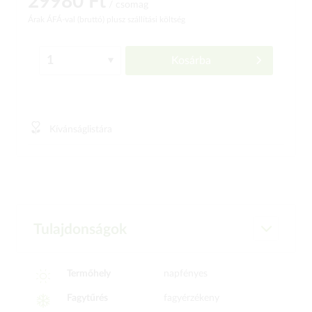
29980 Ft
/ csomag
Árak ÁFÁ-val (bruttó)
plusz szállítási költség
Kosárba
Kívánságlistára
Tulajdonságok
Termőhely
napfényes
Fagytűrés
fagyérzékeny