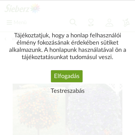
Menü
Tájékoztatjuk, hogy a honlap felhasználói
Vissza
|
Díszítő növények
Dézsás növények, pálmák
élmény fokozásának érdekében sütiket
alkalmazunk. A honlapunk használatával ön a
Virágzó dézsás dísznövények
tájékoztatásunkat tudomásul veszi.
Elfogadás
Testreszabás