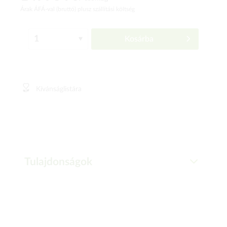
Árak ÁFÁ-val (bruttó)
plusz szállítási költség
Kosárba
Kívánságlistára
Tulajdonságok