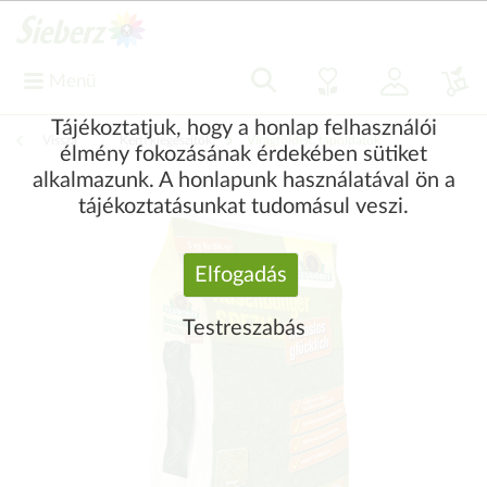
Menü
Tájékoztatjuk, hogy a honlap felhasználói
Vissza
|
Kerti kiegészítők
Virágföldek, tápoldatok
élmény fokozásának érdekében sütiket
alkalmazunk. A honlapunk használatával ön a
tájékoztatásunkat tudomásul veszi.
Elfogadás
Testreszabás