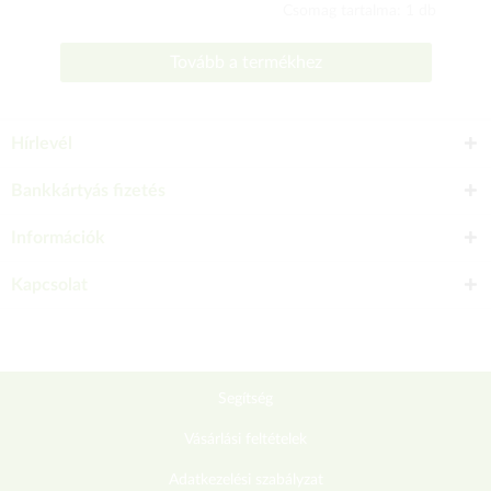
Csomag tartalma: 1 db
Tovább a termékhez
Hírlevél
Bankkártyás fizetés
Információk
Kapcsolat
Segítség
Vásárlási feltételek
Adatkezelési szabályzat