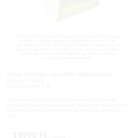
A növények természetüknél fogva változékonyak mivel nem ipari
termékek, a biológiai egyedek között eltérések vannak. Kérjük
vegye figyelembe, hogy a bemutatott képek egy kiragadott egyedet
ábrázolnak példaképpen. Alakban, színben, méretben,kinézetben
minden egyed bizonyos mértékig eltér egymástól. A növény
minőségét ez nem befolyásolja.
Gyep műtrágya Speciális mohamentes
Cikkszám 7791035
Csomag tartalma: 1 db
Szerves-ásványi műtrágya sűrű és erőteljes pázsitra, amely
megakadályozza a moha képződését. Kifejezetten erősen mohás
pázsitokhoz. A zöld gyep gondozásához speciális vasvegyület.
5 kg.
14990 Ft
/ csomag