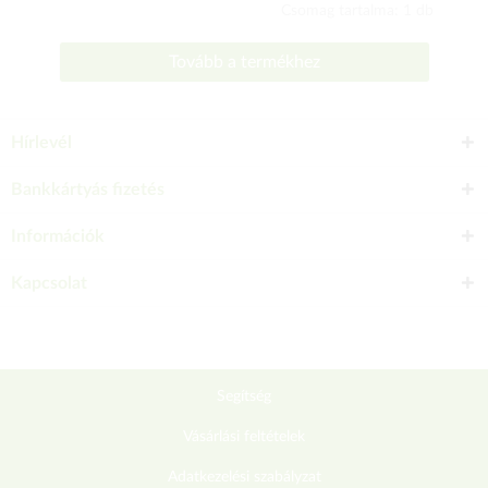
Csomag tartalma: 1 db
Tovább a termékhez
Hírlevél
Bankkártyás fizetés
Információk
Kapcsolat
Segítség
Vásárlási feltételek
Adatkezelési szabályzat