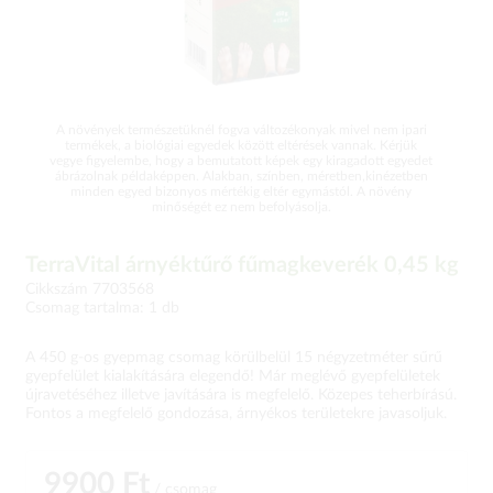
A növények természetüknél fogva változékonyak mivel nem ipari
termékek, a biológiai egyedek között eltérések vannak. Kérjük
vegye figyelembe, hogy a bemutatott képek egy kiragadott egyedet
ábrázolnak példaképpen. Alakban, színben, méretben,kinézetben
minden egyed bizonyos mértékig eltér egymástól. A növény
minőségét ez nem befolyásolja.
TerraVital árnyéktűrő fűmagkeverék 0,45 kg
Cikkszám 7703568
Csomag tartalma: 1 db
A 450 g-os gyepmag csomag körülbelül 15 négyzetméter sűrű
gyepfelület kialakítására elegendő! Már meglévő gyepfelületek
újravetéséhez illetve javítására is megfelelő. Közepes teherbírású.
Fontos a megfelelő gondozása, árnyékos területekre javasoljuk.
9900 Ft
/ csomag