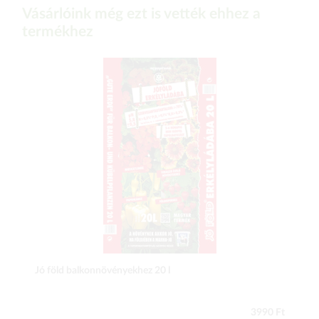
Vásárlóink még ezt is vették ehhez a
termékhez
Jó föld balkonnövényekhez 20 l
3990 Ft