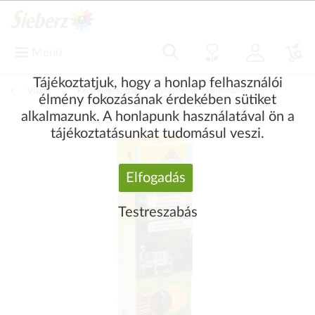
Menü
Tájékoztatjuk, hogy a honlap felhasználói
Vissza
|
Kerti kiegészítők
Virágföldek, tápoldatok
élmény fokozásának érdekében sütiket
alkalmazunk. A honlapunk használatával ön a
tájékoztatásunkat tudomásul veszi.
Elfogadás
Testreszabás