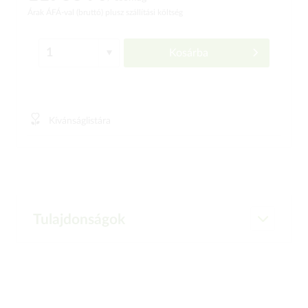
Árak ÁFÁ-val (bruttó)
plusz szállítási költség
Kosárba
Kívánságlistára
Tulajdonságok