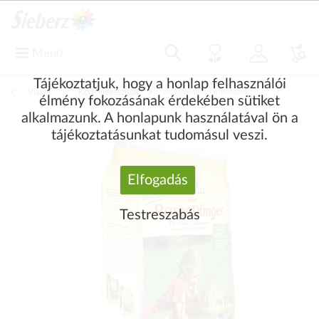
Menü
Tájékoztatjuk, hogy a honlap felhasználói
Vissza
|
Kerti kiegészítők
Virágföldek, tápoldatok
élmény fokozásának érdekében sütiket
alkalmazunk. A honlapunk használatával ön a
tájékoztatásunkat tudomásul veszi.
Elfogadás
Testreszabás