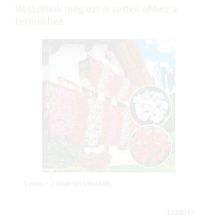
Vásárlóink még ezt is vették ehhez a
termékhez
3 piros + 3 fehér futómuskátli
11220 Ft