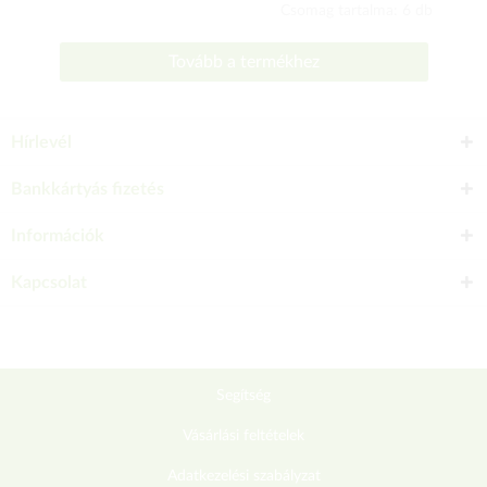
Csomag tartalma: 6 db
Tovább a termékhez
Hírlevél
Bankkártyás fizetés
Információk
Kapcsolat
Segítség
Vásárlási feltételek
Adatkezelési szabályzat