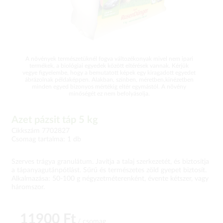
A növények természetüknél fogva változékonyak mivel nem ipari
termékek, a biológiai egyedek között eltérések vannak. Kérjük
vegye figyelembe, hogy a bemutatott képek egy kiragadott egyedet
ábrázolnak példaképpen. Alakban, színben, méretben,kinézetben
minden egyed bizonyos mértékig eltér egymástól. A növény
minőségét ez nem befolyásolja.
Azet pázsit táp 5 kg
Cikkszám 7702827
Csomag tartalma: 1 db
Szerves trágya granulátum. Javítja a talaj szerkezetét, és biztosítja
a tápanyagutánpótlást. Sűrű és természetes zöld gyepet biztosít.
Alkalmazása: 50-100 g négyzetméterenként, évente kétszer, vagy
háromszor.
11900 Ft
/ csomag