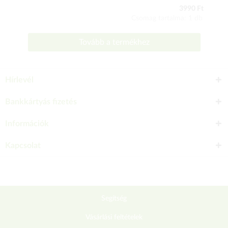
3990 Ft
Csomag tartalma: 1 db
Tovább a termékhez
Hírlevél
Bankkártyás fizetés
Információk
Kapcsolat
Segítség
Vásárlási feltételek