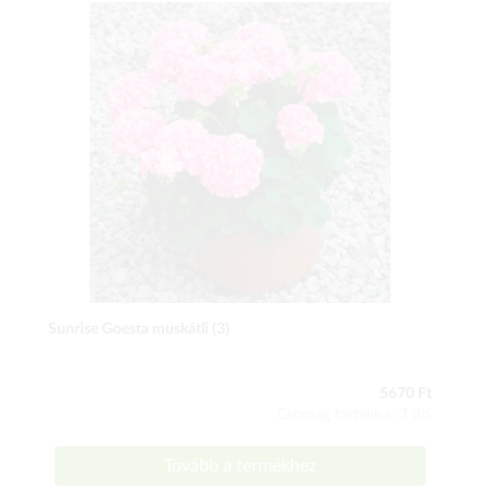
Sunrise Goesta muskátli (3)
5670 Ft
Csomag tartalma: 3 db
Tovább a termékhez