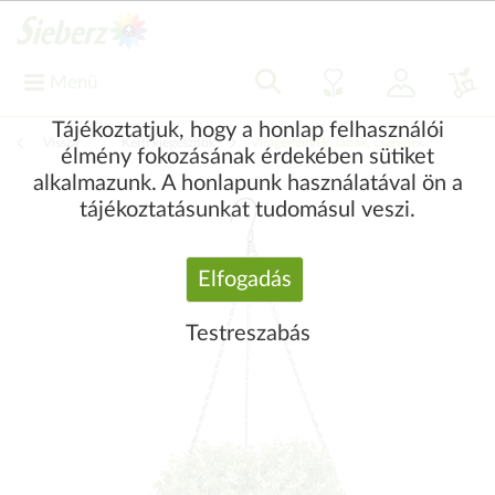
Menü
Tájékoztatjuk, hogy a honlap felhasználói
Vissza
|
Kerti kiegészítők
Virágedények, ládák, cserepek
élmény fokozásának érdekében sütiket
alkalmazunk. A honlapunk használatával ön a
tájékoztatásunkat tudomásul veszi.
Elfogadás
Testreszabás