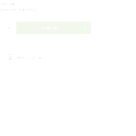
 csomag
ó)
plusz szállítási költség
Kosárba
Kívánságlistára