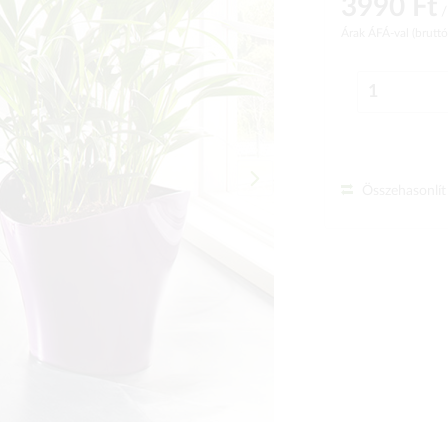
3990 Ft
/
Árak ÁFÁ-val (brutt
Összehasonlít