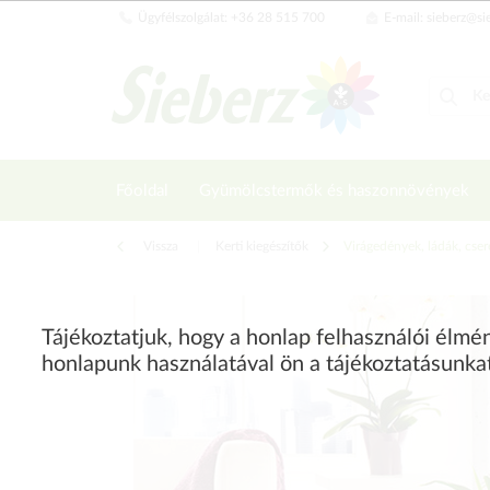
Ügyfélszolgálat: +36 28 515 700
E-mail: sieberz@si
Főoldal
Gyümölcstermők és haszonnövények
Vissza
|
Kerti kiegészítők
Virágedények, ládák, cse
Tájékoztatjuk, hogy a honlap felhasználói élm
honlapunk használatával ön a tájékoztatásunka