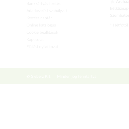
Áruházu
Bankkártyás fizetés
hétköznapo
Adatkezelési szabályzat
Szombaton 
Kertész naptár
Online katalógus
* Hétfőtől
Cookie beállítások
Kapcsolat
Elállási nyilatkozat
© Sieberz Kft.
Minden jog fenntartva!