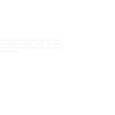
m ipari termékek, a biológiai egyedek között
atott képek egy kiragadott egyedet ábrázolnak
en egyed bizonyos mértékig eltér egymástól. A
befolyásolja.