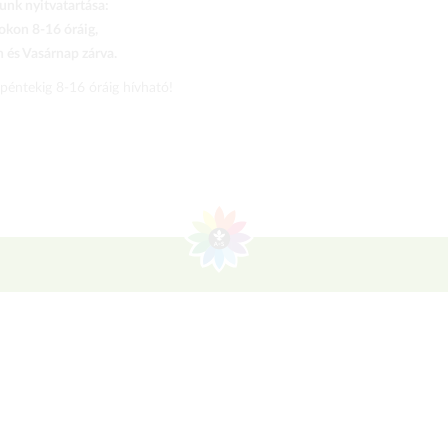
nk nyitvatartása:
kon 8-16 óráig,
és Vasárnap zárva.
 péntekig 8-16 óráig hívható!