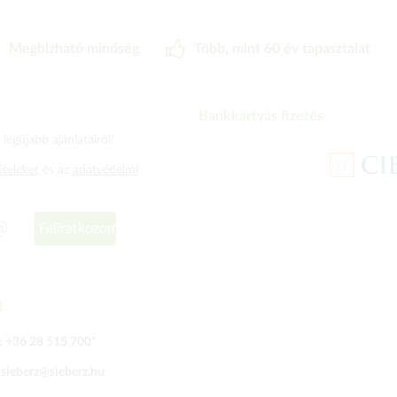
Megbizható minőség
Több, mint 60 év tapasztalat
Bankkártyás fizetés
legújabb ajánlatairól!
ételeket
és az
adatvédelmi
Feliratkozom
t
:
+36 28 515 700
*
:
sieberz@sieberz.hu