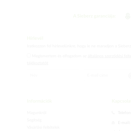
A Sieberz garanciája:
Hírlevél
Iratkozzon fel hírlevelünkre, hogy le ne maradjon a Sieberz 
Megismertem és elfogadom az
általános szerződési felt
tájékoztatót
Információk
Kapcsola
Magunkról
Telefon
Segítség
E-mail
Vásárlási feltételek