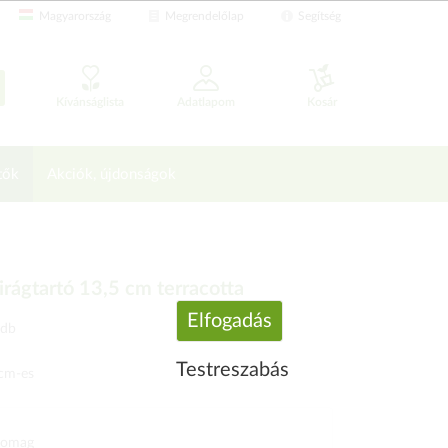
Magyarország
Megrendelőlap
Segítség
Kívánságlista
Adatlapom
Kosár
tők
Akciók, újdonságok
irágtartó 13,5 cm terracotta
Elfogadás
 db
Testreszabás
cm-es
somag