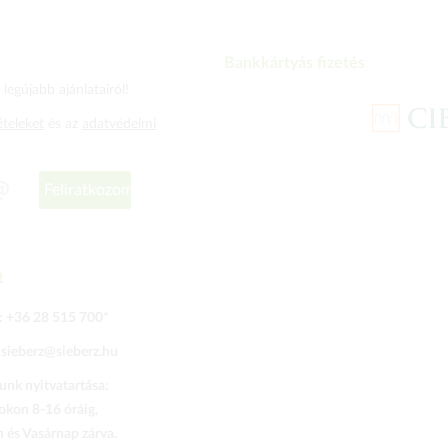
Bankkártyás fizetés
legújabb ajánlatairól!
ételeket
és az
adatvédelmi
Feliratkozom
t
:
+36 28 515 700
*
:
sieberz@sieberz.hu
nk nyitvatartása:
kon 8-16 óráig,
és Vasárnap zárva.