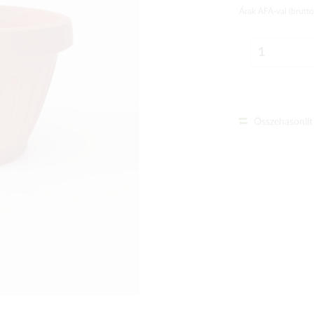
Árak ÁFÁ-val (brutt
Összehasonlít