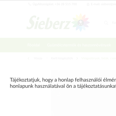
Ügyfélszolgálat: +36 28 515 700
E-mail: sieberz@si
Főoldal
Gyümölcstermők és haszonnövények
Vissza
|
Kerti kiegészítők
Virágedények, ládák, cse
Tájékoztatjuk, hogy a honlap felhasználói élm
honlapunk használatával ön a tájékoztatásunka