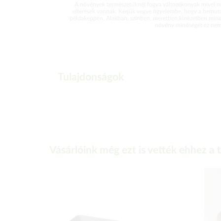
A növények természetüknél fogva változékonyak mivel ne
eltérések vannak. Kérjük vegye figyelembe, hogy a bemut
példaképpen. Alakban, színben, méretben,kinézetben mind
növény minőségét ez nem 
Tulajdonságok
Vásárlóink még ezt is vették ehhez a