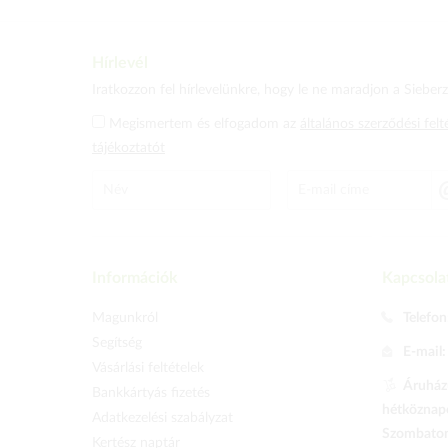
Hírlevél
Iratkozzon fel hírlevelünkre, hogy le ne maradjon a Sieberz 
Megismertem és elfogadom az
általános szerződési felt
tájékoztatót
Információk
Kapcsola
Magunkról
Telefon
Segítség
E-mail
Vásárlási feltételek
Áruházu
Bankkártyás fizetés
hétköznapo
Adatkezelési szabályzat
Szombaton 
Kertész naptár