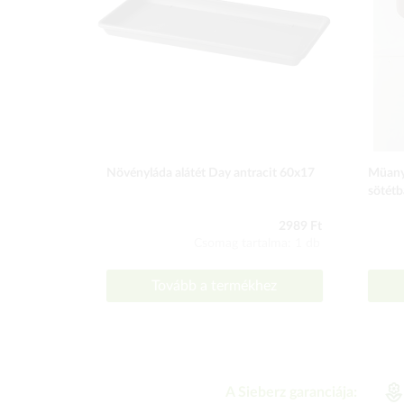
Növényláda alátét Day antracit 60x17
Müany
sötétb
2989 Ft
Csomag tartalma: 1 db
Tovább a termékhez
A Sieberz garanciája: