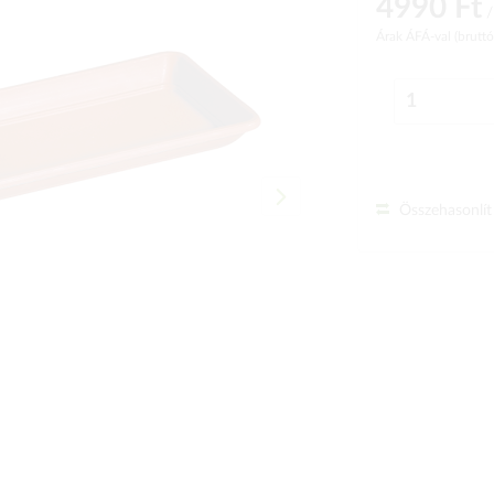
4990 Ft
/
Árak ÁFÁ-val (brutt
Összehasonlít