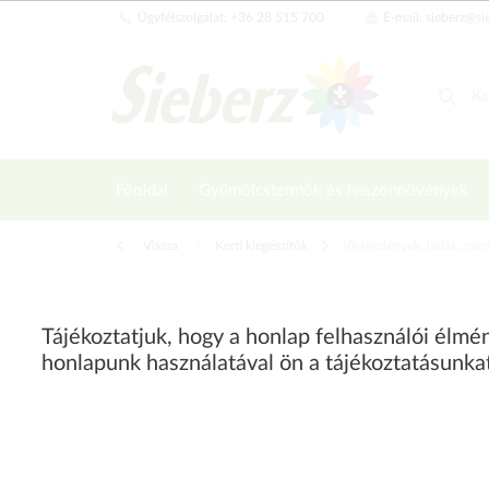
Ügyfélszolgálat: +36 28 515 700
E-mail: sieberz@si
Főoldal
Gyümölcstermők és haszonnövények
Vissza
|
Kerti kiegészítők
Virágedények, ládák, cse
Tájékoztatjuk, hogy a honlap felhasználói élm
honlapunk használatával ön a tájékoztatásunka