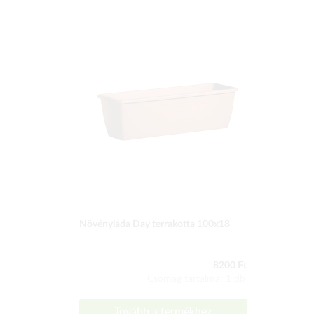
Növényláda Day terrakotta 100x18
8200 Ft
Csomag tartalma: 1 db
Tovább a termékhez