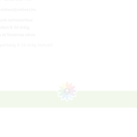
:
sieberz@sieberz.hu
nk nyitvatartása:
kon 8-16 óráig,
és Vasárnap zárva.
 péntekig 8-16 óráig hívható!