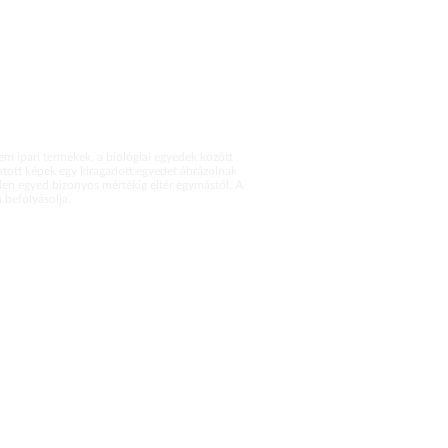
m ipari termékek, a biológiai egyedek között
atott képek egy kiragadott egyedet ábrázolnak
en egyed bizonyos mértékig eltér egymástól. A
befolyásolja.