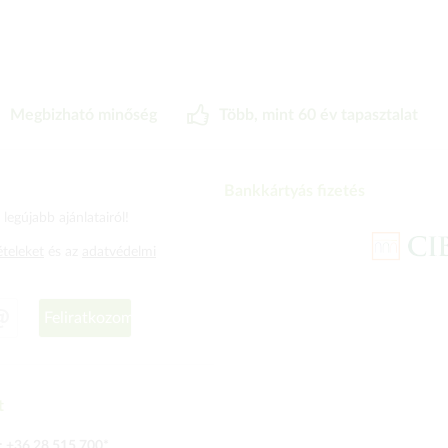
Megbizható minőség
Több, mint 60 év tapasztalat
Bankkártyás fizetés
legújabb ajánlatairól!
ételeket
és az
adatvédelmi
Feliratkozom
t
:
+36 28 515 700
*