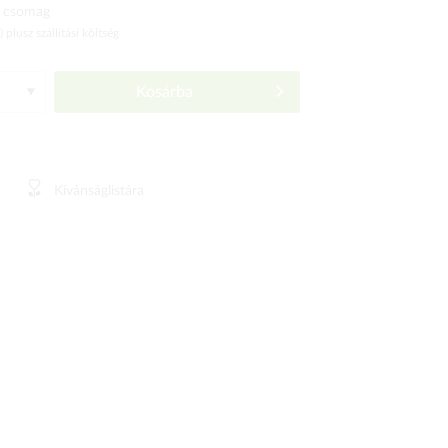
 csomag
ó)
plusz szállítási költség
Kosárba
Kívánságlistára