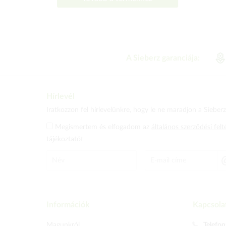
A Sieberz garanciája:
Hírlevél
Iratkozzon fel hírlevelünkre, hogy le ne maradjon a Sieberz 
Megismertem és elfogadom az
általános szerződési felt
tájékoztatót
Információk
Kapcsola
Magunkról
Telefon