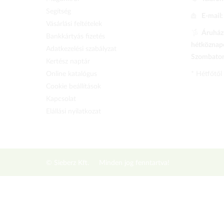
Segítség
E-mail
Vásárlási feltételek
Áruházu
Bankkártyás fizetés
hétköznapo
Adatkezelési szabályzat
Szombaton 
Kertész naptár
Online katalógus
* Hétfőtől
Cookie beállítások
Kapcsolat
Elállási nyilatkozat
© Sieberz Kft.
Minden jog fenntartva!