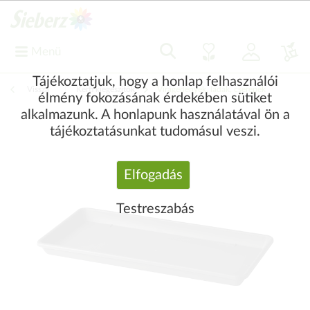
Menü
Tájékoztatjuk, hogy a honlap felhasználói
Vissza
|
Kerti kiegészítők
Virágedények, ládák, cserepek
élmény fokozásának érdekében sütiket
alkalmazunk. A honlapunk használatával ön a
tájékoztatásunkat tudomásul veszi.
Elfogadás
Testreszabás