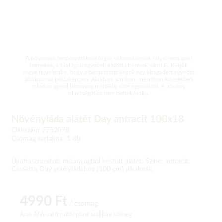
A növények természetüknél fogva változékonyak mivel nem ipari
termékek, a biológiai egyedek között eltérések vannak. Kérjük
vegye figyelembe, hogy a bemutatott képek egy kiragadott egyedet
ábrázolnak példaképpen. Alakban, színben, méretben,kinézetben
minden egyed bizonyos mértékig eltér egymástól. A növény
minőségét ez nem befolyásolja.
Növényláda alátét Day antracit 100x18
Cikkszám 7752078
Csomag tartalma: 1 db
Újrahasznosított műanyagból készült alátét. Színe: antracit.
Cassetta Day erkélyládához (100 cm) alkalmas.
4990 Ft
/ csomag
Árak ÁFÁ-val (bruttó)
plusz szállítási költség