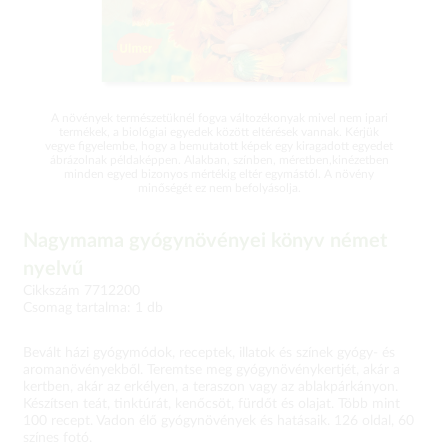
A növények természetüknél fogva változékonyak mivel nem ipari
termékek, a biológiai egyedek között eltérések vannak. Kérjük
vegye figyelembe, hogy a bemutatott képek egy kiragadott egyedet
ábrázolnak példaképpen. Alakban, színben, méretben,kinézetben
minden egyed bizonyos mértékig eltér egymástól. A növény
minőségét ez nem befolyásolja.
Nagymama gyógynövényei könyv német
nyelvű
Cikkszám 7712200
Csomag tartalma: 1 db
Bevált házi gyógymódok, receptek, illatok és színek gyógy- és
aromanövényekből. Teremtse meg gyógynövénykertjét, akár a
kertben, akár az erkélyen, a teraszon vagy az ablakpárkányon.
Készítsen teát, tinktúrát, kenőcsöt, fürdőt és olajat. Több mint
100 recept. Vadon élő gyógynövények és hatásaik. 126 oldal, 60
színes fotó.