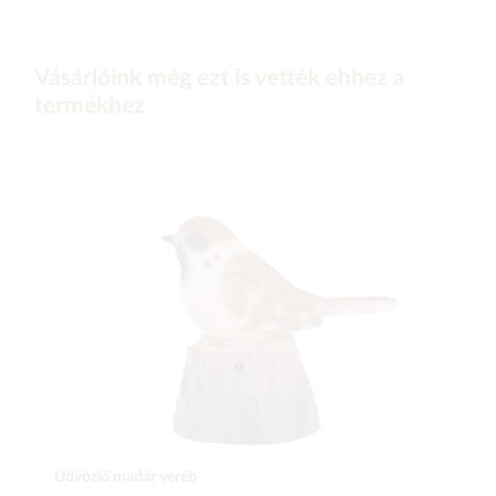
Vásárlóink még ezt is vették ehhez a
termékhez
Üdvözlő madár veréb