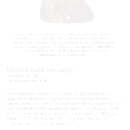
A növények természetüknél fogva változékonyak mivel nem ipari
termékek, a biológiai egyedek között eltérések vannak. Kérjük
vegye figyelembe, hogy a bemutatott képek egy kiragadott egyedet
ábrázolnak példaképpen. Alakban, színben, méretben,kinézetben
minden egyed bizonyos mértékig eltér egymástól. A növény
minőségét ez nem befolyásolja.
Üdvözlő madár vörösbegy
Cikkszám 8823286
Csomag tartalma: 1 db
4 féle mintában kapható ez a kedves üdvözlő madár, mely
beépített érzékelőjének köszönhetően csicseregve köszönt
minden előtte elhaladót. (2 db elemmel működik, magassága: 10
cm). A szobrok festése aprólékos munkával, egytől egyig kézzel
történik. A termék anyaga polyresin, amely ellenáll a téli fagyos
időjárásnak is. Mindemellett UV álló így a nyári magas UV
sugárzás sem tesz kárt a termékben.