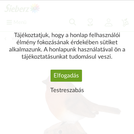
Menü
Tájékoztatjuk, hogy a honlap felhasználói
Vissza
|
Kerti kiegészítők
Home and Garden
élmény fokozásának érdekében sütiket
alkalmazunk. A honlapunk használatával ön a
tájékoztatásunkat tudomásul veszi.
Elfogadás
Testreszabás