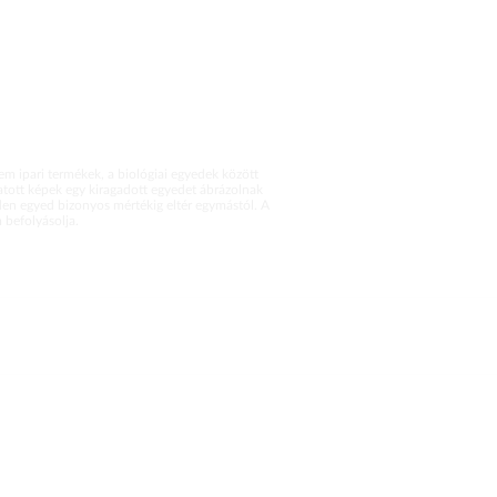
m ipari termékek, a biológiai egyedek között
atott képek egy kiragadott egyedet ábrázolnak
en egyed bizonyos mértékig eltér egymástól. A
befolyásolja.