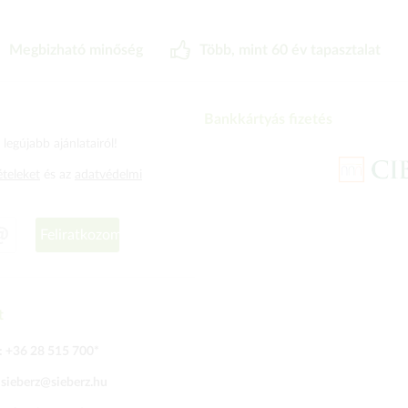
Megbizható minőség
Több, mint 60 év tapasztalat
Bankkártyás fizetés
legújabb ajánlatairól!
ételeket
és az
adatvédelmi
Feliratkozom
t
:
+36 28 515 700
*
:
sieberz@sieberz.hu