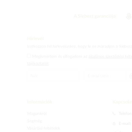
A Sieberz garanciája:
Hírlevél
Iratkozzon fel hírlevelünkre, hogy le ne maradjon a Sieberz 
Megismertem és elfogadom az
általános szerződési felt
tájékoztatót
Információk
Kapcsola
Magunkról
Telefon
Segítség
E-mail
Vásárlási feltételek