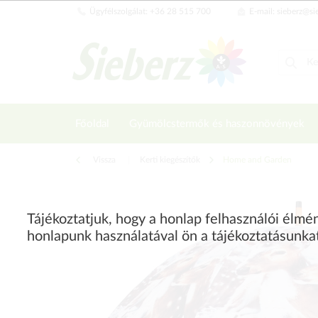
Ügyfélszolgálat: +36 28 515 700
E-mail: sieberz@si
Főoldal
Gyümölcstermők és haszonnövények
Vissza
|
Kerti kiegészítők
Home and Garden
Tájékoztatjuk, hogy a honlap felhasználói élm
honlapunk használatával ön a tájékoztatásunka