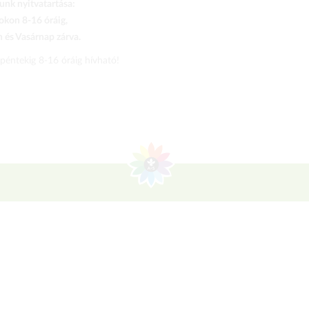
nk nyitvatartása:
kon 8-16 óráig,
és Vasárnap zárva.
 péntekig 8-16 óráig hívható!