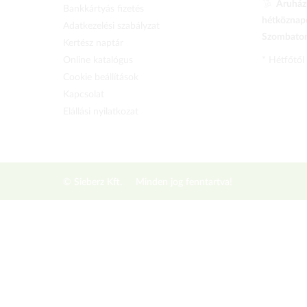
Áruházu
Bankkártyás fizetés
hétköznapo
Adatkezelési szabályzat
Szombaton 
Kertész naptár
Online katalógus
* Hétfőtől
Cookie beállítások
Kapcsolat
Elállási nyilatkozat
© Sieberz Kft.
Minden jog fenntartva!