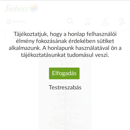
Menü
Tájékoztatjuk, hogy a honlap felhasználói
Vissza
|
Kerti kiegészítők
Home and Garden
élmény fokozásának érdekében sütiket
alkalmazunk. A honlapunk használatával ön a
tájékoztatásunkat tudomásul veszi.
Elfogadás
Testreszabás