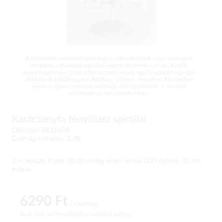
A növények természetüknél fogva változékonyak mivel nem ipari
termékek, a biológiai egyedek között eltérések vannak. Kérjük
vegye figyelembe, hogy a bemutatott képek egy kiragadott egyedet
ábrázolnak példaképpen. Alakban, színben, méretben,kinézetben
minden egyed bizonyos mértékig eltér egymástól. A növény
minőségét ez nem befolyásolja.
Karácsonyfa fényfüzér spirállal
Cikkszám 8821634
Csomag tartalma: 1 db
3 m hosszú füzér, 30 db meleg-fehér fényű LED égővel, 35 cm
magas.
6290 Ft
/ csomag
Árak ÁFÁ-val (bruttó)
plusz szállítási költség