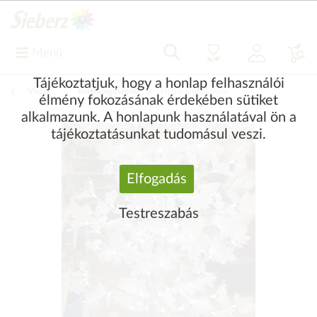
Menü
Tájékoztatjuk, hogy a honlap felhasználói
Vissza
|
Kerti kiegészítők
Home and Garden
élmény fokozásának érdekében sütiket
alkalmazunk. A honlapunk használatával ön a
tájékoztatásunkat tudomásul veszi.
Elfogadás
Testreszabás