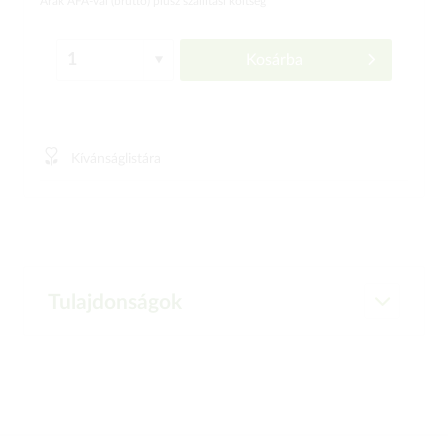
Árak ÁFÁ-val (bruttó)
plusz szállítási költség
Kosárba
Kívánságlistára
Tulajdonságok