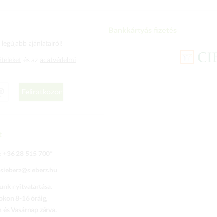
Bankkártyás fizetés
legújabb ajánlatairól!
ételeket
és az
adatvédelmi
Feliratkozom
t
:
+36 28 515 700
*
:
sieberz@sieberz.hu
nk nyitvatartása:
kon 8-16 óráig,
és Vasárnap zárva.