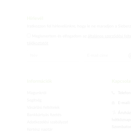
Hírlevél
Iratkozzon fel hírlevelünkre, hogy le ne maradjon a Sieberz 
Megismertem és elfogadom az
általános szerződési felt
tájékoztatót
Információk
Kapcsola
Magunkról
Telefon
Segítség
E-mail
Vásárlási feltételek
Áruházu
Bankkártyás fizetés
hétköznapo
Adatkezelési szabályzat
Szombaton 
Kertész naptár