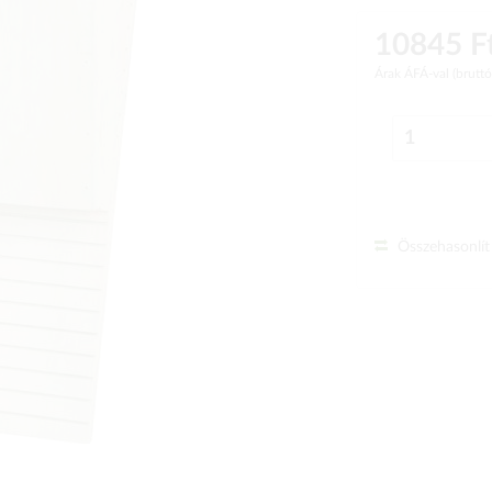
10845 F
Árak ÁFÁ-val (brutt
Összehasonlít