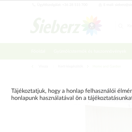
Ügyfélszolgálat: +36 28 515 700
E-mail: sieberz@si
Főoldal
Gyümölcstermők és haszonnövények
Vissza
|
Kerti kiegészítők
Home and Garden
Tájékoztatjuk, hogy a honlap felhasználói élm
honlapunk használatával ön a tájékoztatásunka