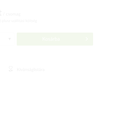
t
/ csomag
ó)
plusz szállítási költség
Kosárba
Kívánságlistára