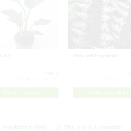
jvirág
Vörös nyelű hölgypáfrány
7590 Ft
2
Csomag tartalma: 1 db
Csomag tartalma
Tovább a termékhez
Tovább a termékhez
Megbizható minőség
Több, mint 60 év tapasztalat