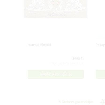
Hattyús lábtörlő
Papagá
3990 Ft
Csomag tartalma: 1 db
Tovább a termékhez
A Sieberz garanciája: