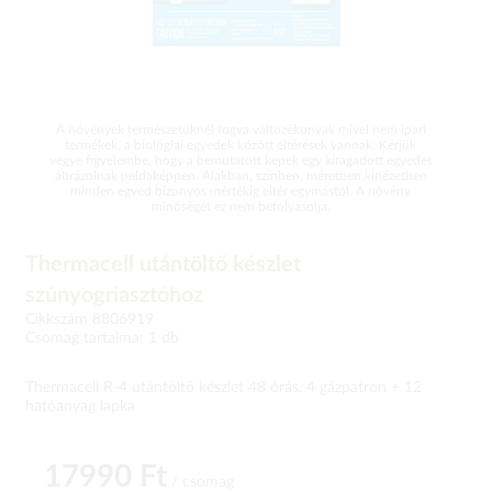
A növények természetüknél fogva változékonyak mivel nem ipari
termékek, a biológiai egyedek között eltérések vannak. Kérjük
vegye figyelembe, hogy a bemutatott képek egy kiragadott egyedet
ábrázolnak példaképpen. Alakban, színben, méretben,kinézetben
minden egyed bizonyos mértékig eltér egymástól. A növény
minőségét ez nem befolyásolja.
Thermacell utántöltő készlet
szúnyogriasztóhoz
Cikkszám 8806919
Csomag tartalma: 1 db
Thermacell R-4 utántöltő készlet 48 órás. 4 gázpatron + 12
hatóanyag lapka
17990 Ft
/ csomag