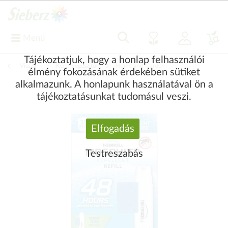
Menü
Tájékoztatjuk, hogy a honlap felhasználói
Vissza
|
Kerti kiegészítők
Home and Garden
élmény fokozásának érdekében sütiket
alkalmazunk. A honlapunk használatával ön a
tájékoztatásunkat tudomásul veszi.
Elfogadás
Testreszabás