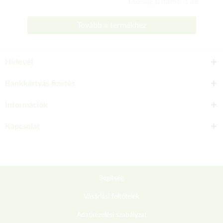
Csomag tartalma: 1 db
Tovább a termékhez
Hírlevél
Bankkártyás fizetés
Információk
Kapcsolat
Segítség
Vásárlási feltételek
Adatkezelési szabályzat