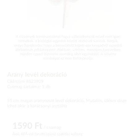
A növények természetüknél fogva változékonyak mivel nem ipari
termékek, a biológiai egyedek között eltérések vannak. Kérjük
vegye figyelembe, hogy a bemutatott képek egy kiragadott egyedet
ábrázolnak példaképpen. Alakban, színben, méretben,kinézetben
minden egyed bizonyos mértékig eltér egymástól. A növény
minőségét ez nem befolyásolja.
Arany levél dekoráció
Cikkszám 8823909
Csomag tartalma: 1 db
51 cm magas aranyozott levél dekoráció. Mutatós, ízléses dísze
lehet akár a karácsonyi asztalna
1590 Ft
/ csomag
Árak ÁFÁ-val (bruttó)
plusz szállítási költség