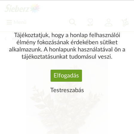
Menü
Tájékoztatjuk, hogy a honlap felhasználói
Vissza
|
Kerti kiegészítők
Home and Garden
élmény fokozásának érdekében sütiket
alkalmazunk. A honlapunk használatával ön a
tájékoztatásunkat tudomásul veszi.
Elfogadás
Testreszabás