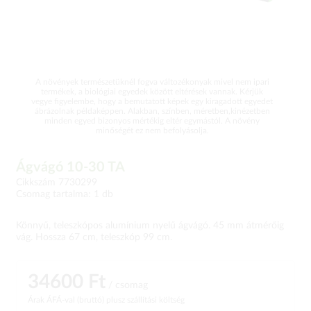
A növények természetüknél fogva változékonyak mivel nem ipari
termékek, a biológiai egyedek között eltérések vannak. Kérjük
vegye figyelembe, hogy a bemutatott képek egy kiragadott egyedet
ábrázolnak példaképpen. Alakban, színben, méretben,kinézetben
minden egyed bizonyos mértékig eltér egymástól. A növény
minőségét ez nem befolyásolja.
Ágvágó 10-30 TA
Cikkszám 7730299
Csomag tartalma: 1 db
Könnyű, teleszkópos alumínium nyelű ágvágó. 45 mm átmérőig
vág. Hossza 67 cm, teleszkóp 99 cm.
34600 Ft
/ csomag
Árak ÁFÁ-val (bruttó)
plusz szállítási költség