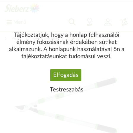
Menü
Tájékoztatjuk, hogy a honlap felhasználói
Vissza
|
Kerti kiegészítők
Eszközök, kellékek
élmény fokozásának érdekében sütiket
alkalmazunk. A honlapunk használatával ön a
tájékoztatásunkat tudomásul veszi.
Elfogadás
Testreszabás