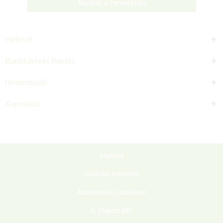
Tovább a termékhez
Hírlevél
Bankkártyás fizetés
Információk
Kapcsolat
Segítség
Vásárlási feltételek
Adatkezelési szabályzat
© Sieberz Kft.