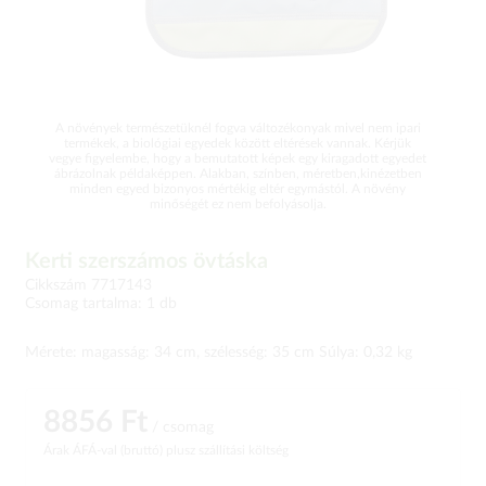
A növények természetüknél fogva változékonyak mivel nem ipari
termékek, a biológiai egyedek között eltérések vannak. Kérjük
vegye figyelembe, hogy a bemutatott képek egy kiragadott egyedet
ábrázolnak példaképpen. Alakban, színben, méretben,kinézetben
minden egyed bizonyos mértékig eltér egymástól. A növény
minőségét ez nem befolyásolja.
Kerti szerszámos övtáska
Cikkszám 7717143
Csomag tartalma: 1 db
Mérete: magasság: 34 cm, szélesség: 35 cm Súlya: 0,32 kg
8856 Ft
/ csomag
Árak ÁFÁ-val (bruttó)
plusz szállítási költség