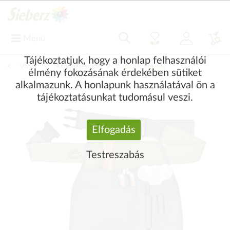
Menü
Tájékoztatjuk, hogy a honlap felhasználói
Vissza
|
Kerti kiegészítők
Eszközök, kellékek
élmény fokozásának érdekében sütiket
alkalmazunk. A honlapunk használatával ön a
tájékoztatásunkat tudomásul veszi.
Elfogadás
Testreszabás