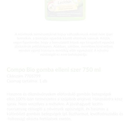
A növények természetüknél fogva változékonyak mivel nem ipari
termékek, a biológiai egyedek között eltérések vannak. Kérjük
vegye figyelembe, hogy a bemutatott képek egy kiragadott egyedet
ábrázolnak példaképpen. Alakban, színben, méretben,kinézetben
minden egyed bizonyos mértékig eltér egymástól. A növény
minőségét ez nem befolyásolja.
Compo Bio gomba elleni szer 750 ml
Cikkszám 7705799
Csomag tartalma: 1 db
Hasznos és dísznövényeken előforduló gombás betegségek
ellen.100%-ban természetes a szójabab erejével. Használatra kész
spray. Nem veszélyes a méhekre. A jóváhagyott lecitin
nyersanyag elősegíti a növények egészségét, és hasznos a
különböző gombás betegségek (pl. lisztharmat, levélfodrozódás és
-foltosság) okozta fertőzések esetén.