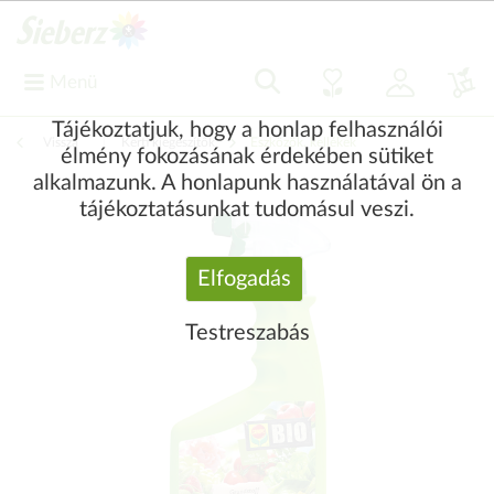
Menü
Tájékoztatjuk, hogy a honlap felhasználói
Vissza
|
Kerti kiegészítők
Eszközök, kellékek
élmény fokozásának érdekében sütiket
alkalmazunk. A honlapunk használatával ön a
tájékoztatásunkat tudomásul veszi.
Elfogadás
Testreszabás