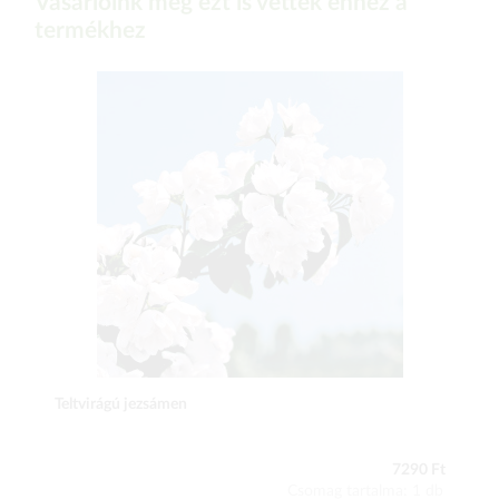
Vásárlóink még ezt is vették ehhez a
termékhez
Teltvirágú jezsámen
7290 Ft
Csomag tartalma: 1 db