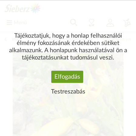
Menü
Tájékoztatjuk, hogy a honlap felhasználói
Vissza
|
Gyümölcstermők és haszonnövények
Zöldség növények
élmény fokozásának érdekében sütiket
alkalmazunk. A honlapunk használatával ön a
tájékoztatásunkat tudomásul veszi.
Elfogadás
Testreszabás