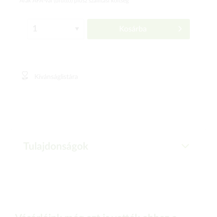
Árak ÁFÁ-val (bruttó)
plusz szállítási költség
Kosárba
Kívánságlistára
Tulajdonságok