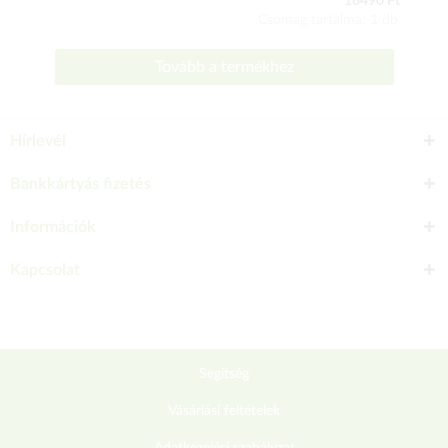
16490 Ft
Csomag tartalma: 1 db
Tovább a termékhez
Hírlevél
Bankkártyás fizetés
Információk
Kapcsolat
Segítség
Vásárlási feltételek