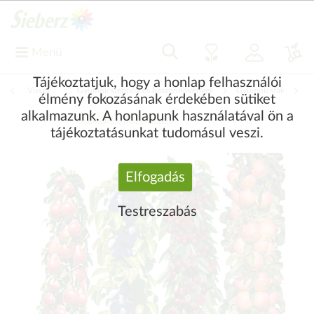
Menü
Tájékoztatjuk, hogy a honlap felhasználói
Vissza
|
Gyümölcstermők és haszonnövények
Gyümölcsfák
élmény fokozásának érdekében sütiket
alkalmazunk. A honlapunk használatával ön a
Gyümölcsfa összeállítások
tájékoztatásunkat tudomásul veszi.
Elfogadás
Testreszabás