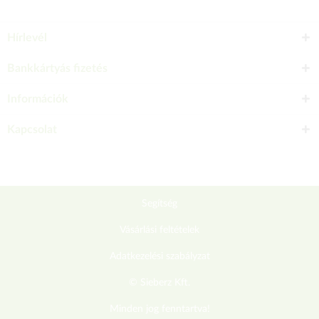
Hírlevél
Bankkártyás fizetés
Információk
Kapcsolat
Segítség
Vásárlási feltételek
Adatkezelési szabályzat
© Sieberz Kft.
Minden jog fenntartva!