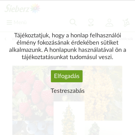
Menü
Tájékoztatjuk, hogy a honlap felhasználói
Vissza
|
Gyümölcstermők és haszonnövények
Bogyós gyümölcsök
élmény fokozásának érdekében sütiket
alkalmazunk. A honlapunk használatával ön a
Bogyós összeállítások
tájékoztatásunkat tudomásul veszi.
Elfogadás
Testreszabás