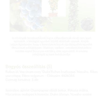
A növények természetüknél fogva változékonyak mivel nem ipari
termékek, a biológiai egyedek között eltérések vannak. Kérjük
vegye figyelembe, hogy a bemutatott képek egy kiragadott egyedet
ábrázolnak példaképpen. Alakban, színben, méretben,kinézetben
minden egyed bizonyos mértékig eltér egymástól. A növény
minőségét ez nem befolyásolja.
Bogyós összeállítás (5)
Rubus id, Vaccinum cory 'Duke'Rubus fruticosus 'Navaho. Ribes
uva-crispa, Ribes vulgarum -
Cikkszám 4406084
Csomag tartalma: 5 db
Spóroljon ajánlat Champagner ribizli bokor, Pokusa málna,
Mucurines oszlopos köszméte, Duke áfonya, Navaho szeder