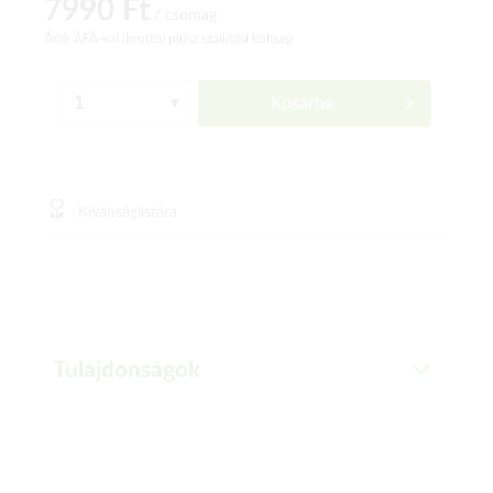
7990 Ft
/ csomag
Árak ÁFÁ-val (bruttó)
plusz szállítási költség
Kosárba
Kívánságlistára
Tulajdonságok