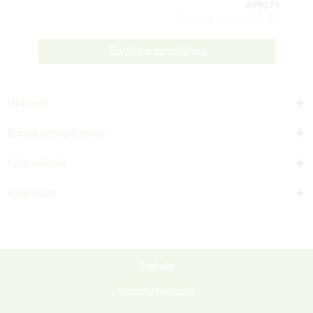
6990 Ft
Csomag tartalma: 1 db
Tovább a termékhez
Hírlevél
Bankkártyás fizetés
Információk
Kapcsolat
Segítség
Vásárlási feltételek