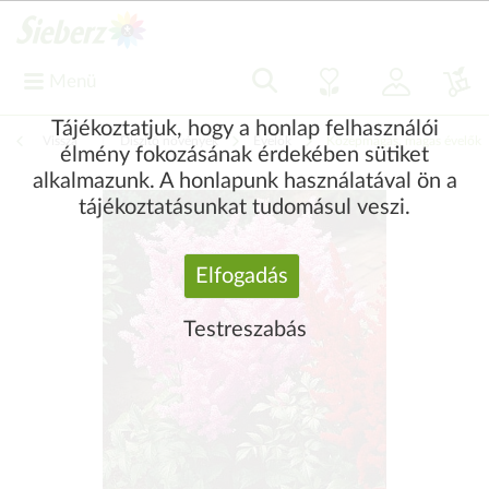
Menü
Tájékoztatjuk, hogy a honlap felhasználói
Vissza
|
Díszítő növények
Évelők
Középmagas, magas évelők
élmény fokozásának érdekében sütiket
alkalmazunk. A honlapunk használatával ön a
tájékoztatásunkat tudomásul veszi.
Elfogadás
Testreszabás