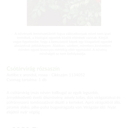
A növények természetüknél fogva változékonyak mivel nem ipari
termékek, a biológiai egyedek között eltérések vannak. Kérjük
vegye figyelembe, hogy a bemutatott képek egy kiragadott egyedet
ábrázolnak példaképpen. Alakban, színben, méretben,kinézetben
minden egyed bizonyos mértékig eltér egymástól. A növény
minőségét ez nem befolyásolja.
Csótárvirág rózsaszín
Astilbe x arendsii, rosea -
Cikkszám 1134052
Csomag tartalma: 1 db
A csótárvirág (más néven tollbuga) az egyik legszebb,
árnyékkedvelő évelő dísznövény, amely tollas, dús virágzataival és
páfrányszerű lombozatával díszíti a kerteket. Apró virágokból álló,
piramis alakú, pihe-puha bugavirágzata van. Virágzási idő: Nyár
elejétől nyár végéig .