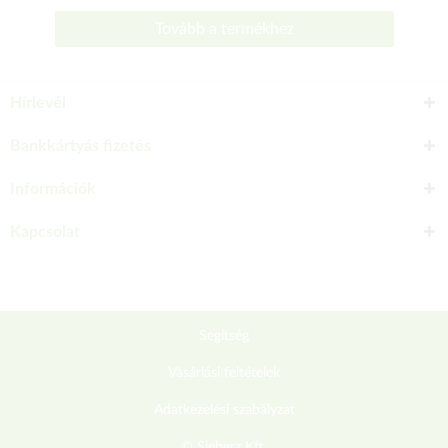
Tovább a termékhez
Hírlevél
Bankkártyás fizetés
Információk
Kapcsolat
Segítség
Vásárlási feltételek
Adatkezelési szabályzat
© Sieberz Kft.