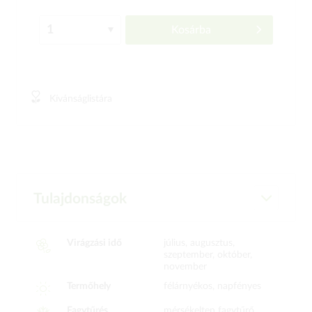
Kosárba
Kívánságlistára
Tulajdonságok
Virágzási idő
július, augusztus,
szeptember, október,
november
Termőhely
félárnyékos, napfényes
Fagytűrés
mérsékelten fagytűrő