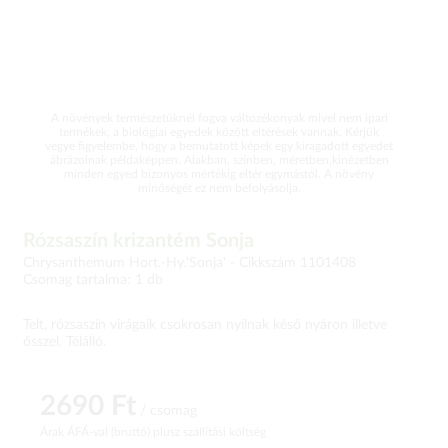
A növények természetüknél fogva változékonyak mivel nem ipari
termékek, a biológiai egyedek között eltérések vannak. Kérjük
vegye figyelembe, hogy a bemutatott képek egy kiragadott egyedet
ábrázolnak példaképpen. Alakban, színben, méretben,kinézetben
minden egyed bizonyos mértékig eltér egymástól. A növény
minőségét ez nem befolyásolja.
Rózsaszín krizantém Sonja
Chrysanthemum Hort.-Hy.'Sonja' -
Cikkszám 1101408
Csomag tartalma: 1 db
Telt, rózsaszín virágaik csokrosan nyílnak késő nyáron illetve
ősszel. Télálló.
2690 Ft
/ csomag
Árak ÁFÁ-val (bruttó)
plusz szállítási költség