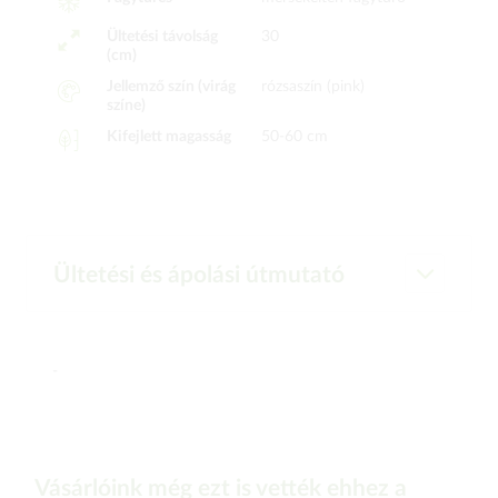
Ültetési távolság
30
(cm)
Jellemző szín (virág
rózsaszín (pink)
színe)
Kifejlett magasság
50-60 cm
Ültetési és ápolási útmutató
-
Vásárlóink még ezt is vették ehhez a