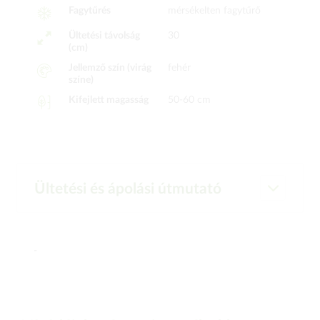
Fagytűrés
mérsékelten fagytűrő
Ültetési távolság
30
(cm)
Jellemző szín (virág
fehér
színe)
Kifejlett magasság
50-60 cm
Ültetési és ápolási útmutató
-