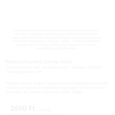
A növények természetüknél fogva változékonyak mivel nem ipari
termékek, a biológiai egyedek között eltérések vannak. Kérjük
vegye figyelembe, hogy a bemutatott képek egy kiragadott egyedet
ábrázolnak példaképpen. Alakban, színben, méretben,kinézetben
minden egyed bizonyos mértékig eltér egymástól. A növény
minőségét ez nem befolyásolja.
Fehér krizantém Gerrie Hoek
Chrysanthemum Hort.-Hy.'Gerrie Hoek' -
Cikkszám 1101364
Csomag tartalma: 1 db
Pompás hófehér virágok, hónapokig tartó virágzás.A krizantémok
színpompát hoznak az egyébként virágszegény későnyári és őszi
időszakba. Telt virágaik csokrosan nyílnak. Télálló.
2690 Ft
/ csomag