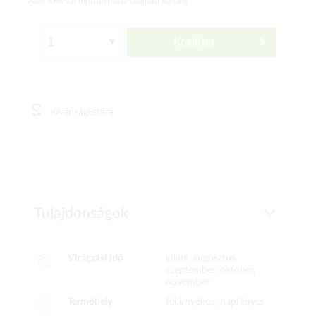
Árak ÁFÁ-val (bruttó)
plusz szállítási költség
Kosárba
Kívánságlistára
Tulajdonságok
Virágzási idő
július, augusztus,
szeptember, október,
november
Termőhely
félárnyékos, napfényes