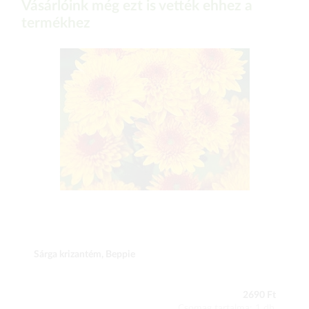
Vásárlóink még ezt is vették ehhez a
termékhez
Sárga krizantém, Beppie
2690 Ft
Csomag tartalma: 1 db