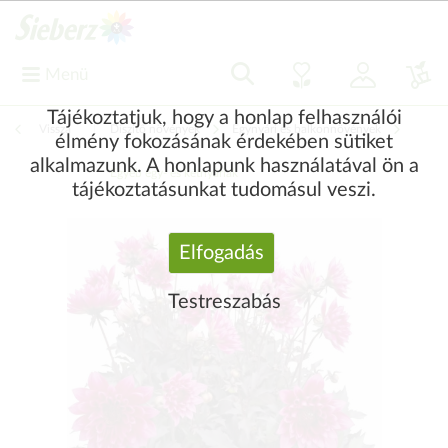
Menü
Tájékoztatjuk, hogy a honlap felhasználói
Vissza
|
Díszítő növények
Egynyári és balkonnövények
élmény fokozásának érdekében sütiket
alkalmazunk. A honlapunk használatával ön a
Egyéb egy- és kétnyáriak
tájékoztatásunkat tudomásul veszi.
Elfogadás
Testreszabás