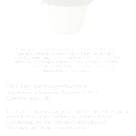
A növények természetüknél fogva változékonyak mivel nem ipari
termékek, a biológiai egyedek között eltérések vannak. Kérjük
vegye figyelembe, hogy a bemutatott képek egy kiragadott egyedet
ábrázolnak példaképpen. Alakban, színben, méretben,kinézetben
minden egyed bizonyos mértékig eltér egymástól. A növény
minőségét ez nem befolyásolja.
Pink Surprise margarétacserje
Argyranthemum frutescens -
Cikkszám 6637115
Csomag tartalma: 1 db
Ez a folyton virágzó fás margaréta virágtartó edényekbe és ládába
ültetve is szépen mutat. Rendszeresen öntözzük, hetente
tápoldatozzuk. az elnyílt virágokat távolítsuk el. Erősen
visszavágva fagymentes helyen teleltessük.