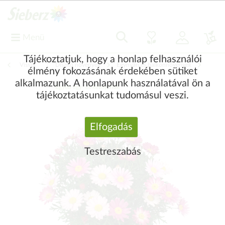
Menü
Tájékoztatjuk, hogy a honlap felhasználói
Vissza
|
Díszítő növények
Egynyári és balkonnövények
élmény fokozásának érdekében sütiket
alkalmazunk. A honlapunk használatával ön a
Egyéb egy- és kétnyáriak
tájékoztatásunkat tudomásul veszi.
Elfogadás
Testreszabás