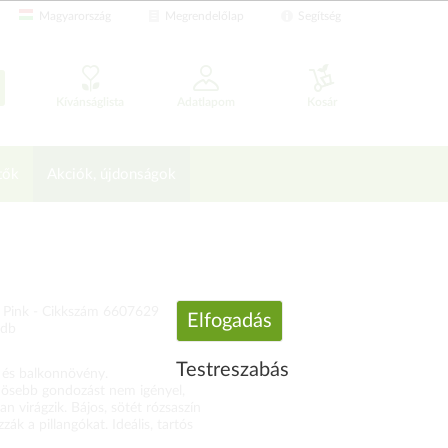
Magyarország
Megrendelőlap
Segítség
Kívánságlista
Adatlapom
Kosár
tők
Akciók, újdonságok
 Pink -
Cikkszám 6607629
Elfogadás
 db
Testreszabás
 és balkonnövény.
nösebb gondozást nem igényel,
n virágzik. Bájos, sötét rózsaszín
ák a pillangókat. Ideális, tartós