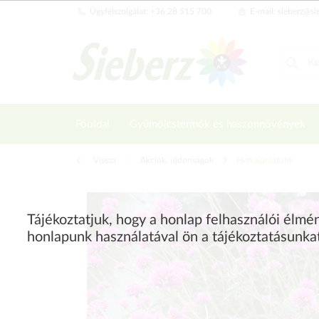
Ügyfélszolgálat: +36 28 515 700
E-mail: sieberz@si
Főoldal
Gyümölcstermők és haszonnövények
Vissza
|
Akciók, újdonságok
Heti ajánlatunk
Tájékoztatjuk, hogy a honlap felhasználói élm
honlapunk használatával ön a tájékoztatásunka