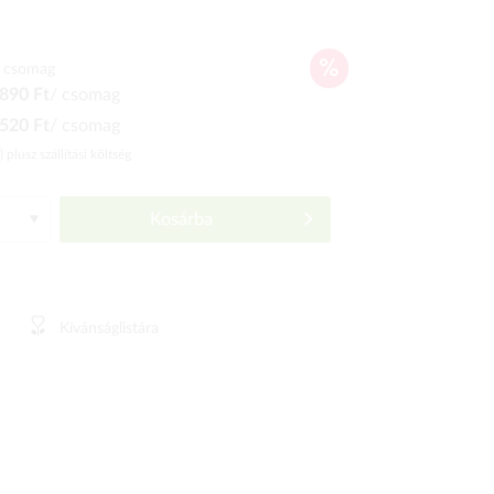
 csomag
890 Ft
/ csomag
520 Ft
/ csomag
ó)
plusz szállítási költség
Kosárba
Kívánságlistára