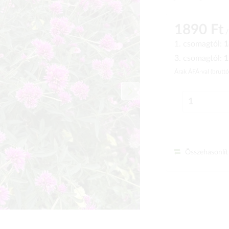
1890 Ft
/
1. csomagtól:
1
3. csomagtól:
1
Árak ÁFÁ-val (brutt
Összehasonlít