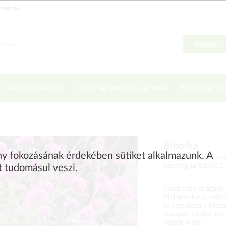
eberz.hu
Keresés
Díszítő növények
Vetőmag-burgonya-gomba
Kerti kiegészí
Bíborka
ény fokozásának érdekében sütiket alkalmazunk. A
Gomphrena Truffula
Csomag tartalma: 1
t tudomásul veszi.
Csodaszép virágágyi
Melegkedvelő, külö
folyamatosan, hossza
pompon virágai vonzz
vágott virág.