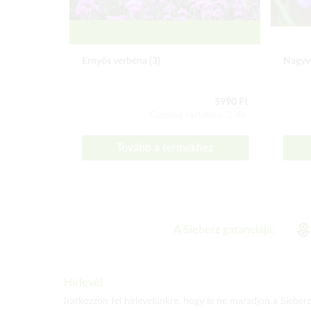
Ernyős verbéna (3)
Nagyv
5990 Ft
Csomag tartalma: 3 db
Tovább a termékhez
A Sieberz garanciája:
Hírlevél
Iratkozzon fel hírlevelünkre, hogy le ne maradjon a Sieberz 