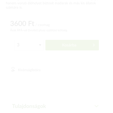
hanem vonzó élőhelyet biztosít madarak és más kis állatok
számára is.
3600 Ft
/ csomag
Árak ÁFÁ-val (bruttó)
plusz szállítási költség
Kosárba
Kívánságlistára
Tulajdonságok