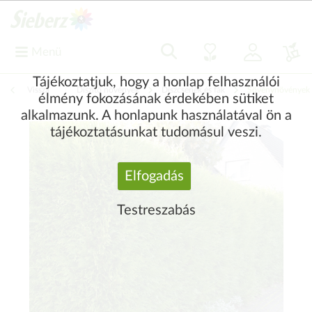
Menü
Tájékoztatjuk, hogy a honlap felhasználói
Vissza
|
Díszítő növények
Díszcserjék és fák
Sövénynövények
élmény fokozásának érdekében sütiket
alkalmazunk. A honlapunk használatával ön a
tájékoztatásunkat tudomásul veszi.
Elfogadás
Testreszabás