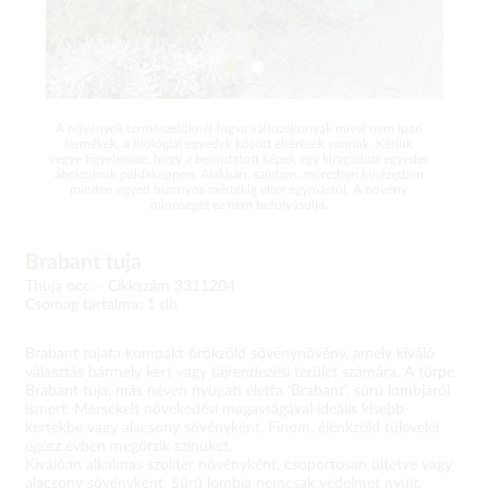
A növények természetüknél fogva változékonyak mivel nem ipari
termékek, a biológiai egyedek között eltérések vannak. Kérjük
vegye figyelembe, hogy a bemutatott képek egy kiragadott egyedet
ábrázolnak példaképpen. Alakban, színben, méretben,kinézetben
minden egyed bizonyos mértékig eltér egymástól. A növény
minőségét ez nem befolyásolja.
Brabant tuja
Thuja occ. -
Cikkszám 3311204
Csomag tartalma: 1 db
Brabant tujafa kompakt örökzöld sövénynövény, amely kiváló
választás bármely kert vagy tájrendezési terület számára. A törpe
Brabant tuja, más néven nyugati életfa 'Brabant', sűrű lombjáról
ismert. Mérsékelt növekedési magasságával ideális kisebb
kertekbe vagy alacsony sövényként. Finom, élénkzöld tűlevelei
egész évben megőrzik színüket.
Kiválóan alkalmas szoliter növényként, csoportosan ültetve vagy
alacsony sövényként. Sűrű lombja nemcsak védelmet nyújt,