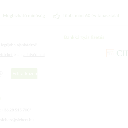
Megbizható minőség
Több, mint 60 év tapasztalat
Bankkártyás fizetés
legújabb ajánlatairól!
ételeket
és az
adatvédelmi
Feliratkozom
t
:
+36 28 515 700
*
:
sieberz@sieberz.hu