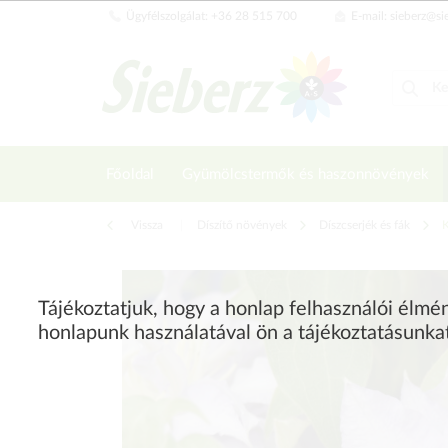
Ügyfélszolgálat: +36 28 515 700
E-mail: sieberz@si
Főoldal
Gyümölcstermők és haszonnövények
Vissza
|
Díszítő növények
Díszcserjék és fák
Tájékoztatjuk, hogy a honlap felhasználói élm
honlapunk használatával ön a tájékoztatásunka