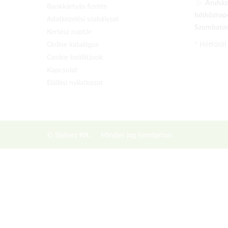
Áruházu
Bankkártyás fizetés
hétköznapo
Adatkezelési szabályzat
Szombaton 
Kertész naptár
Online katalógus
* Hétfőtől
Cookie beállítások
Kapcsolat
Elállási nyilatkozat
© Sieberz Kft.
Minden jog fenntartva!