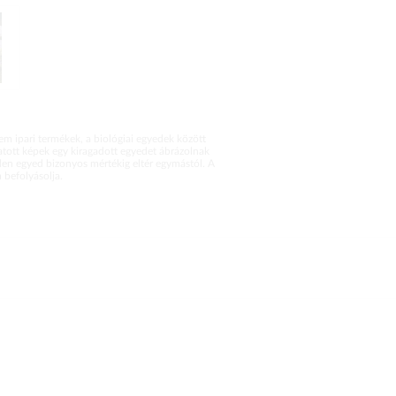
m ipari termékek, a biológiai egyedek között
atott képek egy kiragadott egyedet ábrázolnak
en egyed bizonyos mértékig eltér egymástól. A
befolyásolja.