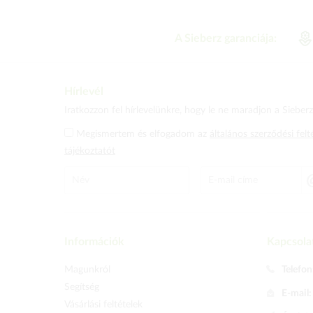
A Sieberz garanciája:
Hírlevél
Iratkozzon fel hírlevelünkre, hogy le ne maradjon a Sieberz 
Megismertem és elfogadom az
általános szerződési felt
tájékoztatót
Információk
Kapcsola
Magunkról
Telefon
Segítség
E-mail
Vásárlási feltételek