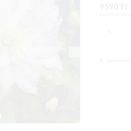
9590 Ft
/
Árak ÁFÁ-val (brutt
Összehasonlít