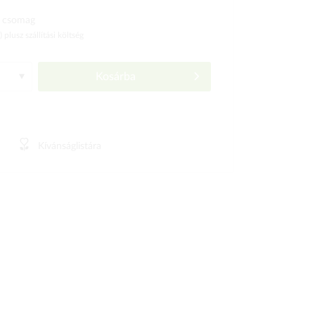
 csomag
ó)
plusz szállítási költség
Kosárba
Kívánságlistára