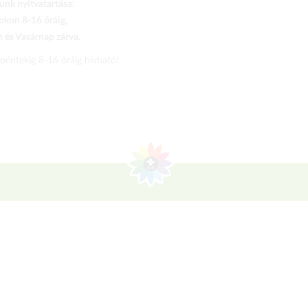
nk nyitvatartása:
kon 8-16 óráig,
és Vasárnap zárva.
 péntekig 8-16 óráig hívható!