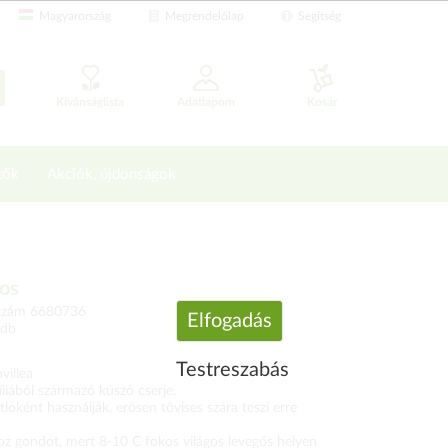
Magyarország
Megrendelőlap
Segítség
Kívánságlista
Adatlapom
Kosár
tők
Akciók, újdonságok
ros
szám 6680736
Elfogadás
 db
Testreszabás
villea
íliából származó kúszó cserje.
lóként használják, erősen tövises szára teszi erre
oz gondot, mert 8-10 C fokos világos levegős helyen