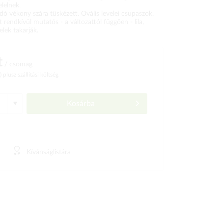
elelnek.
dó vékony szára tüskézett. Ovális levelei csupaszok.
t rendkívül mutatós - a változattól függően - lila,
lek takarják.
t
/ csomag
ó)
plusz szállítási költség
Kosárba
Kívánságlistára