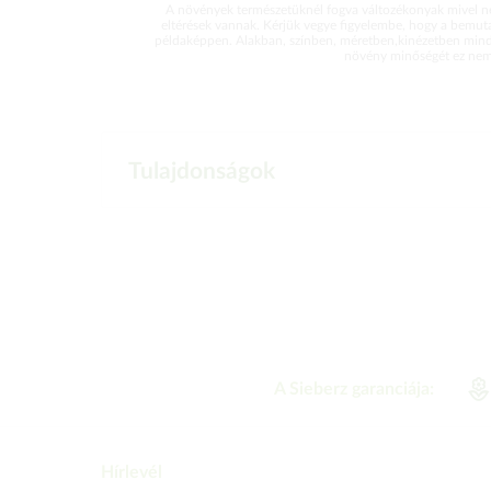
A növények természetüknél fogva változékonyak mivel ne
eltérések vannak. Kérjük vegye figyelembe, hogy a bemut
példaképpen. Alakban, színben, méretben,kinézetben mind
növény minőségét ez nem 
Tulajdonságok
A Sieberz garanciája:
Hírlevél