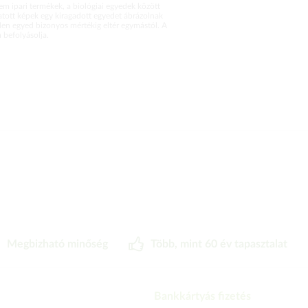
m ipari termékek, a biológiai egyedek között
atott képek egy kiragadott egyedet ábrázolnak
en egyed bizonyos mértékig eltér egymástól. A
befolyásolja.
Megbizható minőség
Több, mint 60 év tapasztalat
Bankkártyás fizetés