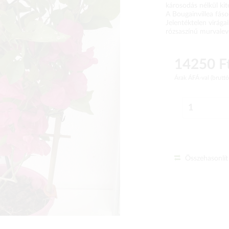
károsodás nélkül kit
A Bougainvillea fáso
Jelentéktelen virágai
rózsaszínű murvaleve
14250 F
Árak ÁFÁ-val (brutt
Összehasonlít