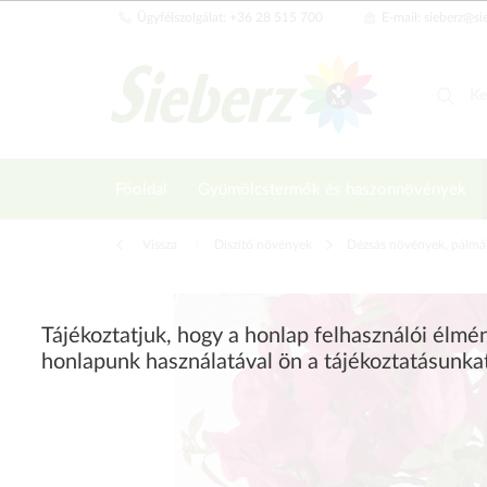
Ügyfélszolgálat: +36 28 515 700
E-mail: sieberz@si
Főoldal
Gyümölcstermők és haszonnövények
Vissza
|
Díszítő növények
Dézsás növények, pálmá
Tájékoztatjuk, hogy a honlap felhasználói élm
honlapunk használatával ön a tájékoztatásunka