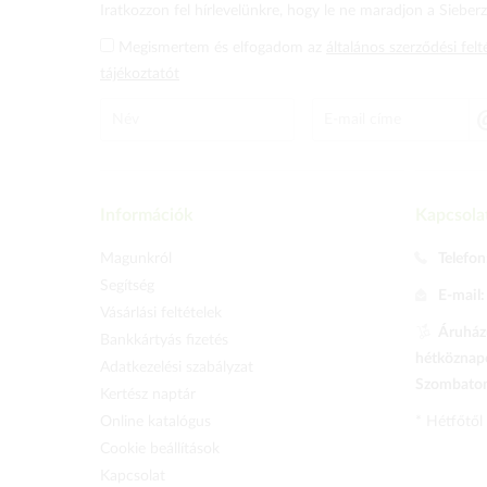
Iratkozzon fel hírlevelünkre, hogy le ne maradjon a Sieberz 
Megismertem és elfogadom az
általános szerződési felt
tájékoztatót
Információk
Kapcsola
Magunkról
Telefon
Segítség
E-mail
Vásárlási feltételek
Áruházu
Bankkártyás fizetés
hétköznapo
Adatkezelési szabályzat
Szombaton 
Kertész naptár
Online katalógus
* Hétfőtől
Cookie beállítások
Kapcsolat