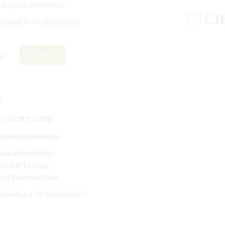
legújabb ajánlatairól!
ételeket
és az
adatvédelmi
Feliratkozom
t
:
+36 28 515 700
*
:
sieberz@sieberz.hu
nk nyitvatartása:
kon 8-16 óráig,
és Vasárnap zárva.
 péntekig 8-16 óráig hívható!