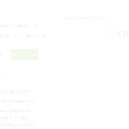
Bankkártyás fizetés
legújabb ajánlatairól!
ételeket
és az
adatvédelmi
Feliratkozom
t
:
+36 28 515 700
*
:
sieberz@sieberz.hu
nk nyitvatartása:
kon 8-16 óráig,
és Vasárnap zárva.