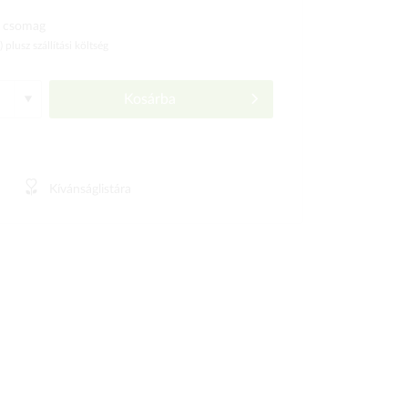
 csomag
ó)
plusz szállítási költség
Kosárba
Kívánságlistára