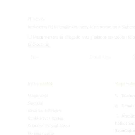
Hírlevél
Iratkozzon fel hírlevelünkre, hogy le ne maradjon a Sieberz 
Megismertem és elfogadom az
általános szerződési felt
tájékoztatót
Információk
Kapcsola
Magunkról
Telefon
Segítség
E-mail
Vásárlási feltételek
Áruházu
Bankkártyás fizetés
hétköznapo
Adatkezelési szabályzat
Szombaton 
Kertész naptár