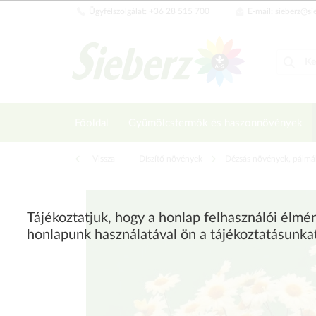
Ügyfélszolgálat: +36 28 515 700
E-mail: sieberz@si
Főoldal
Gyümölcstermők és haszonnövények
Vissza
|
Díszítő növények
Dézsás növények, pálmá
Tájékoztatjuk, hogy a honlap felhasználói élm
honlapunk használatával ön a tájékoztatásunka