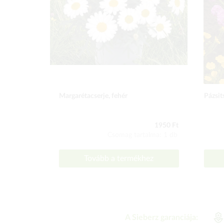
Margarétacserje, fehér
Pázsit
1950 Ft
Csomag tartalma: 1 db
Tovább a termékhez
A Sieberz garanciája: