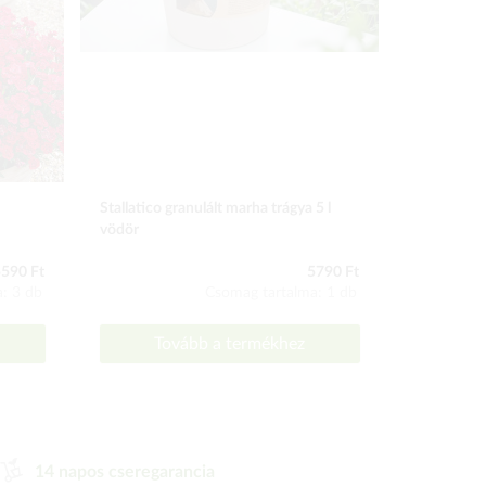
Stallatico granulált marha trágya 5 l
3 piros + 3
vödör
futómuskát
590 Ft
5790 Ft
: 3 db
Csomag tartalma: 1 db
Tovább a termékhez
To
14 napos cseregarancia