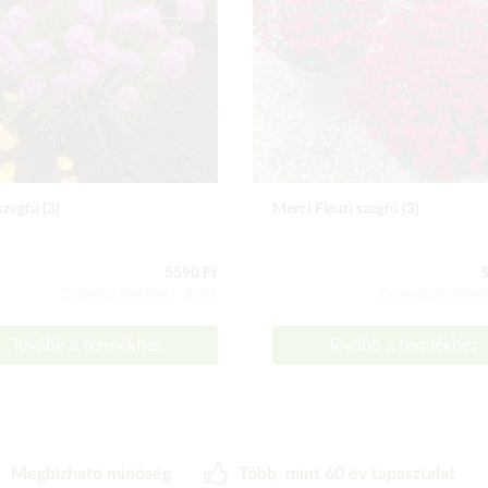
szegfű (3)
Merci Fleuri szegfű (3)
5590 Ft
5
Csomag tartalma: 3 db
Csomag tartalma
Tovább a termékhez
Tovább a termékhez
Megbizható minőség
Több, mint 60 év tapasztalat